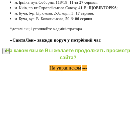
м. Ірпінь, вул. Соборна, 118/19:
11 та 27 серпня
;
м. Київ, пр-кт Європейського Союзу, 41-В:
ЩОВІВТОРКА
;
м. Буча, б-р. Бірюкова, 2-А, корп. 3:
17 серпня
;
м. Буча, вул. В. Ковальського, 59-б:
06 серпня
.
*деталі акції уточнюйте в адміністратора
«СантаЛен» завжди поруч у потрібний час
На каком языке Вы желаете продолжить просмотр
×
сайта?
На украинском
---