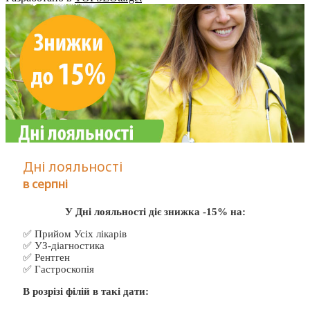
Дні лояльності
в серпні
У Дні лояльності діє знижка -15% на:
✅ Прийом Усіх лікарів
✅ УЗ-діагностика
✅ Рентген
✅ Гастроскопія
В розрізі філій в такі дати: