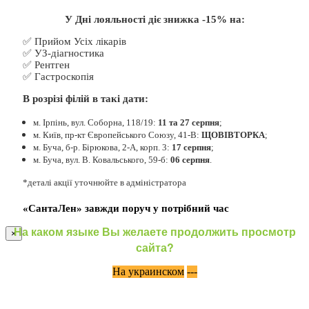
У Дні лояльності діє знижка -15% на:
✅ Прийом Усіх лікарів
✅ УЗ-діагностика
✅ Рентген
✅ Гастроскопія
В розрізі філій в такі дати:
м. Ірпінь, вул. Соборна, 118/19:
11 та 27 серпня
;
м. Київ, пр-кт Європейського Союзу, 41-В:
ЩОВІВТОРКА
;
м. Буча, б-р. Бірюкова, 2-А, корп. 3:
17 серпня
;
м. Буча, вул. В. Ковальського, 59-б:
06 серпня
.
*деталі акції уточнюйте в адміністратора
«СантаЛен» завжди поруч у потрібний час
На каком языке Вы желаете продолжить просмотр
×
сайта?
На украинском
---