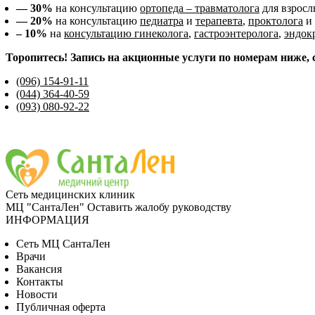
— 30%
на консультацию
ортопеда – травматолога
для взросл
— 20%
на консультацию
педиатра
и
терапевта
,
проктолога
и
– 10%
на
консультацию гинеколога
,
гастроэнтеролога
,
эндок
Торопитесь! Запись на акционные услуги по номерам ниже, 
(096) 154-91-11
(044) 364-40-59
(093) 080-92-22
Сеть медицинских клиник
МЦ "СантаЛен"
Оставить жалобу руководству
ИНФОРМАЦИЯ
Сеть МЦ СантаЛен
Врачи
Вакансия
Контакты
Новости
Публичная оферта