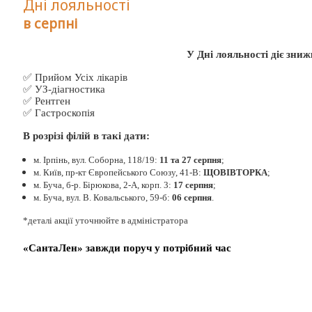
Дні лояльності
в серпні
У Дні лояльності діє зни
✅ Прийом Усіх лікарів
✅ УЗ-діагностика
✅ Рентген
✅ Гастроскопія
В розрізі філій в такі дати:
м. Ірпінь, вул. Соборна, 118/19:
11 та 27 серпня
;
м. Київ, пр-кт Європейського Союзу, 41-В:
ЩОВІВТОРКА
;
м. Буча, б-р. Бірюкова, 2-А, корп. 3:
17 серпня
;
м. Буча, вул. В. Ковальського, 59-б:
06 серпня
.
*деталі акції уточнюйте в адміністратора
«СантаЛен» завжди поруч у потрібний час