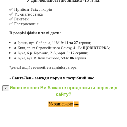
У Дні лояльності діє знижка -15% на:
✅ Прийом Усіх лікарів
✅ УЗ-діагностика
✅ Рентген
✅ Гастроскопія
В розрізі філій в такі дати:
м. Ірпінь, вул. Соборна, 118/19:
11 та 27 серпня
;
м. Київ, пр-кт Європейського Союзу, 41-В:
ЩОВІВТОРКА
;
м. Буча, б-р. Бірюкова, 2-А, корп. 3:
17 серпня
;
м. Буча, вул. В. Ковальського, 59-б:
06 серпня
.
*деталі акції уточнюйте в адміністратора
«СантаЛен» завжди поруч у потрібний час
Якою мовою Ви бажаєте продовжити перегляд
×
сайту?
Українською
---