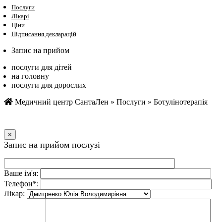
Послуги
Лікарі
Ціни
Підписання декларацій
Запис на прийом
послуги для дітей
на головну
послуги для дорослих
Медичний центр СантаЛен
»
Послуги
»
Ботулінотерапія
×
Запис на прийом послузi
Ваше iм'я:
Телефон*:
Лiкар: