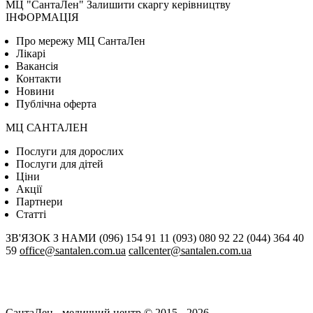
МЦ "СантаЛен"
Залишити скаргу керівництву
ІНФОРМАЦІЯ
Про мережу МЦ СантаЛен
Лікарі
Вакансія
Контакти
Новини
Публічна оферта
МЦ САНТАЛЕН
Послуги для дорослих
Послуги для дітей
Цiни
Акції
Партнери
Статті
ЗВ'ЯЗОК З НАМИ
(096) 154 91 11
(093) 080 92 22
(044) 364 40
59
office@santalen.com.ua
callcenter@santalen.com.ua
СантаЛен - медичний центр © 2015 - 2026