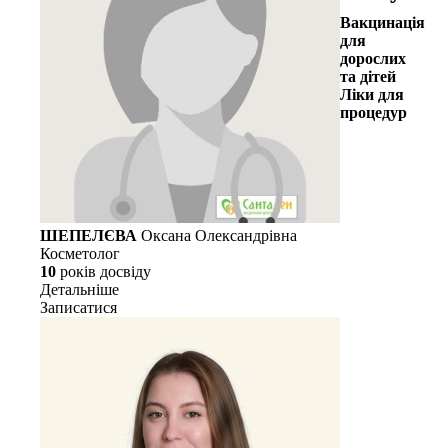
Вакцинація
для
дорослих
та дітей
Ліки для
процедур
ШЕПЕЛЄВА
Оксана Олександрівна
Косметолог
10
рокiв досвiду
Детальнiше
Записатися