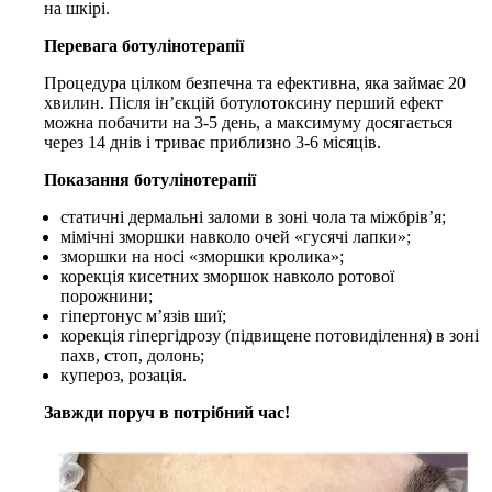
на шкірі.
Перевага ботулінотерапії
Процедура цілком безпечна та ефективна, яка займає 20
хвилин. Після ін’єкцій ботулотоксину перший ефект
можна побачити на 3-5 день, а максимуму досягається
через 14 днів і триває приблизно 3-6 місяців.
Показання ботулінотерапії
статичні дермальні заломи в зоні чола та міжбрів’я;
мімічні зморшки навколо очей «гусячі лапки»;
зморшки на носі «зморшки кролика»;
корекція кисетних зморшок навколо ротової
порожнини;
гіпертонус м’язів шиї;
корекція гіпергідрозу (підвищене потовиділення) в зоні
пахв, стоп, долонь;
купероз, розація.
Завжди поруч в потрібний час!