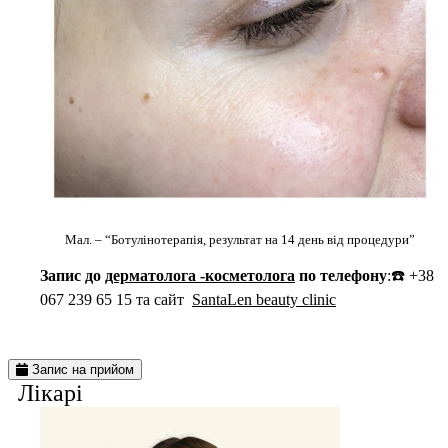
Мал. – “Ботулінотерапія, результат на 14 день від процедури”
Запис до
дерматолога -косметолога
по телефону
:☎️ +38
067 239 65 15 та сайт
SantaLen beauty clinic
Запис на прийом
Лiкарi