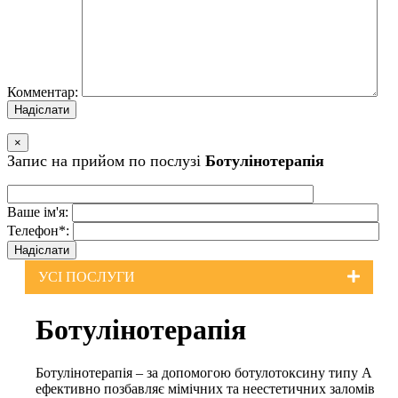
Комментар:
×
Запис на прийом по послузi
Ботулінотерапія
Ваше iм'я:
Телефон*:
УСI ПОСЛУГИ
Ботулінотерапія
Ботулінотерапія – за допомогою ботулотоксину типу А
ефективно позбавляє мімічних та неестетичних заломів