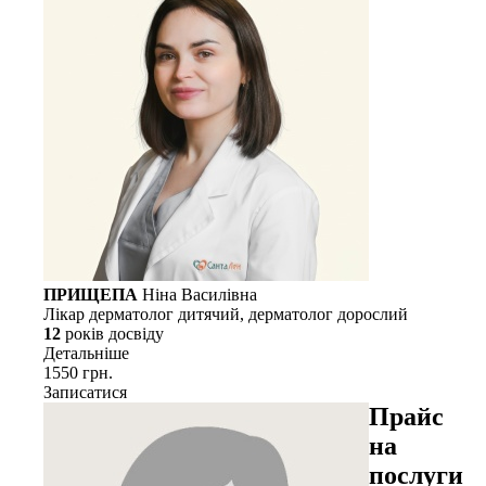
ПРИЩЕПА
Ніна Василівна
Лікар дерматолог дитячий, дерматолог дорослий
12
рокiв досвiду
Детальнiше
1550 грн.
Записатися
Прайс
на
послуги