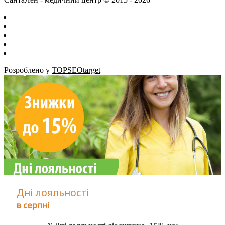
Розроблено у
TOPSEOtarget
Дні лояльності
в серпні