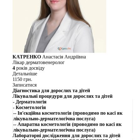
КАТРЕНКО
Анастасія Андріївна
Лікар дерматовенеролог
4
рокiв досвiду
Детальнiше
1150 грн.
Записатися
Діагностика для дорослих та дітей
Лікувальні процедури для дорослих та дітей
- Дерматологія
- Косметологія
-- Ін'єкційна косметологія (проводимо по касі як
лікувально-дермателогічна послуга)
-- Апаратна косметологія (проводимо по касі як
лікувально-дермателогічна послуга)
Лабораторні дослідження для дорослих та дітей