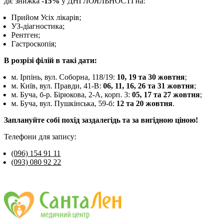
діє знижка
-15%
у ДНІ ЛОЯЛЬНОСТІ на:
Прийом Усіх лікарів;
УЗ-діагностика;
Рентген;
Гастроскопія;
В розрізі філій в такі дати:
м. Ірпінь, вул. Соборна, 118/19:
10, 19 та 30 жовтня
;
м. Київ, вул. Правди, 41-В:
06, 11, 16, 26 та 31 жовтня
;
м. Буча, б-р. Бірюкова, 2-А, корп. 3:
05, 17 та 27 жовтня
;
м. Буча, вул. Пушкінська, 59-б:
12 та 20 жовтня
.
Заплануйте собі похід заздалегідь та за вигідною ціною!
Телефони для запису:
(096) 154 91 11
(093) 080 92 22