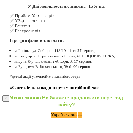
У Дні лояльності діє знижка -15% на:
✅ Прийом Усіх лікарів
✅ УЗ-діагностика
✅ Рентген
✅ Гастроскопія
В розрізі філій в такі дати:
м. Ірпінь, вул. Соборна, 118/19:
11 та 27 серпня
;
м. Київ, пр-кт Європейського Союзу, 41-В:
ЩОВІВТОРКА
;
м. Буча, б-р. Бірюкова, 2-А, корп. 3:
17 серпня
;
м. Буча, вул. В. Ковальського, 59-б:
06 серпня
.
*деталі акції уточнюйте в адміністратора
«СантаЛен» завжди поруч у потрібний час
Якою мовою Ви бажаєте продовжити перегляд
×
сайту?
Українською
---