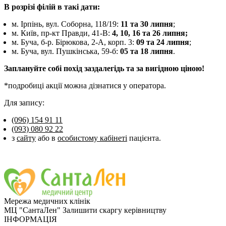
В розрізі філій в такі дати:
м. Ірпінь, вул. Соборна, 118/19:
11 та 30 липня
;
м. Київ, пр-кт Правди, 41-В:
4, 10, 16 та 26 липня;
м. Буча, б-р. Бірюкова, 2-А, корп. 3:
09 та 24 липня
;
м. Буча, вул. Пушкінська, 59-б:
05 та 18 липня
.
Заплануйте собі похід заздалегідь та за вигідною ціною!
*подробиці акції можна дізнатися у оператора.
Для запису:
(096) 154 91 11
(093) 080 92 22
з
сайту
або в
особистому кабінеті
пацієнта.
Мережа медичних клінік
МЦ "СантаЛен"
Залишити скаргу керівництву
ІНФОРМАЦІЯ