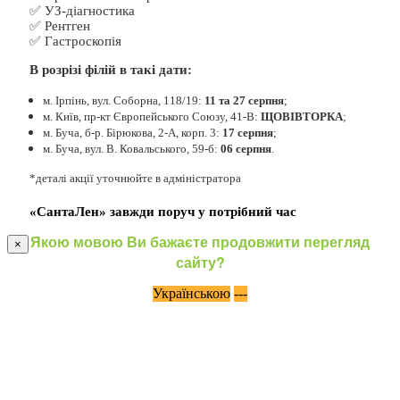
✅ УЗ-діагностика
✅ Рентген
✅ Гастроскопія
В розрізі філій в такі дати:
м. Ірпінь, вул. Соборна, 118/19:
11 та 27 серпня
;
м. Київ, пр-кт Європейського Союзу, 41-В:
ЩОВІВТОРКА
;
м. Буча, б-р. Бірюкова, 2-А, корп. 3:
17 серпня
;
м. Буча, вул. В. Ковальського, 59-б:
06 серпня
.
*деталі акції уточнюйте в адміністратора
«СантаЛен» завжди поруч у потрібний час
Якою мовою Ви бажаєте продовжити перегляд
×
сайту?
Українською
---