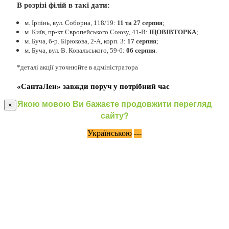
В розрізі філій в такі дати:
м. Ірпінь, вул. Соборна, 118/19:
11 та 27 серпня
;
м. Київ, пр-кт Європейського Союзу, 41-В:
ЩОВІВТОРКА
;
м. Буча, б-р. Бірюкова, 2-А, корп. 3:
17 серпня
;
м. Буча, вул. В. Ковальського, 59-б:
06 серпня
.
*деталі акції уточнюйте в адміністратора
«СантаЛен» завжди поруч у потрібний час
Якою мовою Ви бажаєте продовжити перегляд
×
сайту?
Українською
---