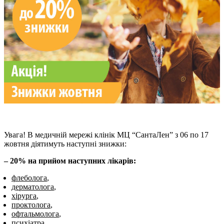
Увага! В медичній мережі клінік МЦ “СантаЛен” з 06 по 17
жовтня діятимуть наступні знижки:
– 20% на прийом наступних лікарів:
флеболога
,
дерматолога
,
хірурга
,
проктолога
,
офтальмолога
,
психіатра
.