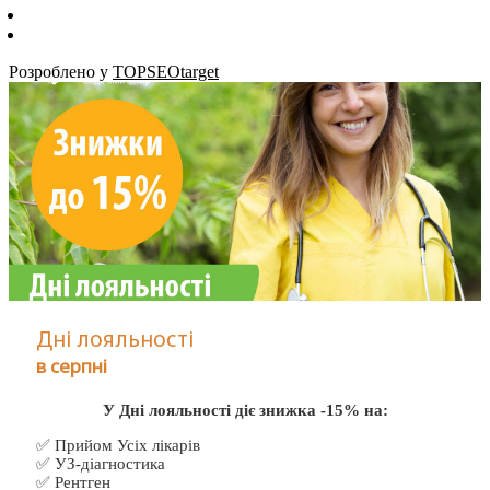
Розроблено у
TOPSEOtarget
Дні лояльності
в серпні
У Дні лояльності діє знижка -15% на:
✅ Прийом Усіх лікарів
✅ УЗ-діагностика
✅ Рентген