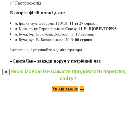
✅ Гастроскопія
В розрізі філій в такі дати:
м. Ірпінь, вул. Соборна, 118/19:
11 та 27 серпня
;
м. Київ, пр-кт Європейського Союзу, 41-В:
ЩОВІВТОРКА
;
м. Буча, б-р. Бірюкова, 2-А, корп. 3:
17 серпня
;
м. Буча, вул. В. Ковальського, 59-б:
06 серпня
.
*деталі акції уточнюйте в адміністратора
«СантаЛен» завжди поруч у потрібний час
Якою мовою Ви бажаєте продовжити перегляд
×
сайту?
Українською
---