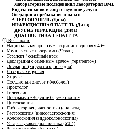
- Лабораторные исследования лаборатория BML
Видача справок и сопутствующие услуги
Операции и пребывание в палате
АЛЕРГОПАНЕЛЬ (Дила)
ИНФЕКЦИОННАЯ ПАНЕЛЬ (Дила)
- ДРУГИЕ ИНФЕКЦИИ (Дила)
- ДИАГНОСТИКА ГЕПАТИТА
Весь прайс
Национальная программа скрининг здоровья 40+
Комплексные программы (Чекап)
Терапевт / семейный врач
Декларация с семейным врачом (терапевтом)
Операции (хирургия одного дня)
Лазерная хирургия
Хирург
Сосудистый хирург (Флеболог)
Проктолог
Гинеколог
Программа «Ведение беременности»
Цистоскопия
Лабораторная диагностика (анализы)
Гастроскопия (видеогастроскопия)
Колоноскопия (видеоколоноскопия)
Ультразвуковая диагностика (УЗИ)
Рентгенография (рентген)