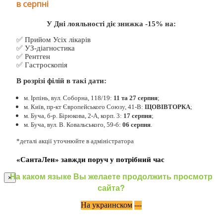
в серпні
У Дні лояльності діє знижка -15% на:
✅ Прийом Усіх лікарів
✅ УЗ-діагностика
✅ Рентген
✅ Гастроскопія
В розрізі філій в такі дати:
м. Ірпінь, вул. Соборна, 118/19:
11 та 27 серпня
;
м. Київ, пр-кт Європейського Союзу, 41-В:
ЩОВІВТОРКА
;
м. Буча, б-р. Бірюкова, 2-А, корп. 3:
17 серпня
;
м. Буча, вул. В. Ковальського, 59-б:
06 серпня
.
*деталі акції уточнюйте в адміністратора
«СантаЛен» завжди поруч у потрібний час
На каком языке Вы желаете продолжить просмотр
×
сайта?
На украинском
---