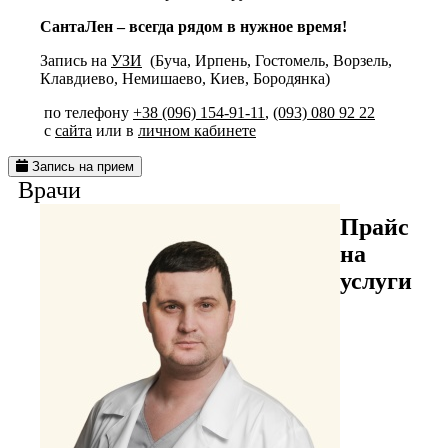
СантаЛен – всегда рядом в нужное время!
Запись на
УЗИ
(Буча, Ирпень, Гостомель, Ворзель,
Клавдиево, Немишаево, Киев, Бородянка)
по телефону
+38 (096) 154-91-11
,
(093) 080 92 22
с
сайта
или в
личном кабинете
Запись на прием
Врачи
Прайс
на
услуги