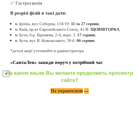
✅ Гастроскопія
В розрізі філій в такі дати:
м. Ірпінь, вул. Соборна, 118/19:
11 та 27 серпня
;
м. Київ, пр-кт Європейського Союзу, 41-В:
ЩОВІВТОРКА
;
м. Буча, б-р. Бірюкова, 2-А, корп. 3:
17 серпня
;
м. Буча, вул. В. Ковальського, 59-б:
06 серпня
.
*деталі акції уточнюйте в адміністратора
«СантаЛен» завжди поруч у потрібний час
На каком языке Вы желаете продолжить просмотр
×
сайта?
На украинском
---