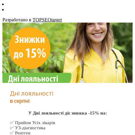
Разработано в
TOPSEOtarget
Дні лояльності
в серпні
У Дні лояльності діє знижка -15% на:
✅ Прийом Усіх лікарів
✅ УЗ-діагностика
✅ Рентген