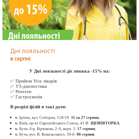
Дні лояльності
в серпні
У Дні лояльності діє знижка -15% на:
✅ Прийом Усіх лікарів
✅ УЗ-діагностика
✅ Рентген
✅ Гастроскопія
В розрізі філій в такі дати:
м. Ірпінь, вул. Соборна, 118/19:
11 та 27 серпня
;
м. Київ, пр-кт Європейського Союзу, 41-В:
ЩОВІВТОРКА
;
м. Буча, б-р. Бірюкова, 2-А, корп. 3:
17 серпня
;
м. Буча, вул. В. Ковальського, 59-б:
06 серпня
.