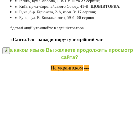
м. Ірпінь, вул. Соборна, 118/19:
11 та 27 серпня
;
м. Київ, пр-кт Європейського Союзу, 41-В:
ЩОВІВТОРКА
;
м. Буча, б-р. Бірюкова, 2-А, корп. 3:
17 серпня
;
м. Буча, вул. В. Ковальського, 59-б:
06 серпня
.
*деталі акції уточнюйте в адміністратора
«СантаЛен» завжди поруч у потрібний час
На каком языке Вы желаете продолжить просмотр
×
сайта?
На украинском
---