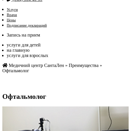
Услуги
Врачи
Цены
Подписание деклараций
Запись на прием
услуги для детей
на главную
услуги для взрослых
Медичний центр СантаЛен
»
Преимущества
»
Офтальмолог
Офтальмолог