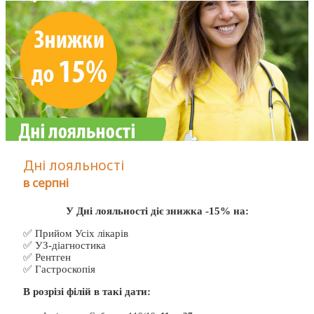
Дні лояльності
в серпні
У Дні лояльності діє знижка -15% на:
✅ Прийом Усіх лікарів
✅ УЗ-діагностика
✅ Рентген
✅ Гастроскопія
В розрізі філій в такі дати: