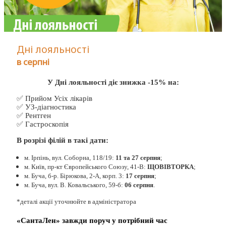
Дні лояльності
в серпні
У Дні лояльності діє знижка -15% на:
✅ Прийом Усіх лікарів
✅ УЗ-діагностика
✅ Рентген
✅ Гастроскопія
В розрізі філій в такі дати:
м. Ірпінь, вул. Соборна, 118/19:
11 та 27 серпня
;
м. Київ, пр-кт Європейського Союзу, 41-В:
ЩОВІВТОРКА
;
м. Буча, б-р. Бірюкова, 2-А, корп. 3:
17 серпня
;
м. Буча, вул. В. Ковальського, 59-б:
06 серпня
.
*деталі акції уточнюйте в адміністратора
«СантаЛен» завжди поруч у потрібний час