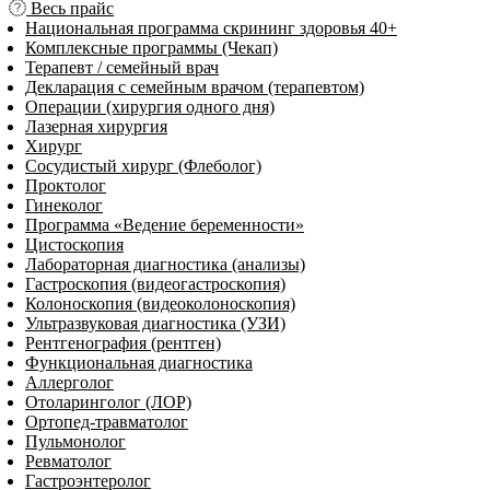
Весь прайс
Национальная программа скрининг здоровья 40+
Комплексные программы (Чекап)
Терапевт / семейный врач
Декларация с семейным врачом (терапевтом)
Операции (хирургия одного дня)
Лазерная хирургия
Хирург
Сосудистый хирург (Флеболог)
Проктолог
Гинеколог
Программа «Ведение беременности»
Цистоскопия
Лабораторная диагностика (анализы)
Гастроскопия (видеогастроскопия)
Колоноскопия (видеоколоноскопия)
Ультразвуковая диагностика (УЗИ)
Рентгенография (рентген)
Функциональная диагностика
Аллерголог
Отоларинголог (ЛОР)
Ортопед-травматолог
Пульмонолог
Ревматолог
Гастроэнтеролог