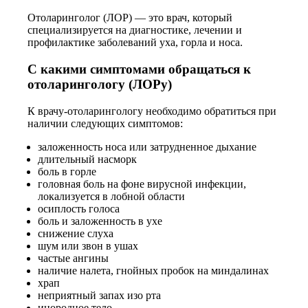
Отоларинголог (ЛОР) — это врач, который
специализируется на диагностике, лечении и
профилактике заболеваний уха, горла и носа.
С какими симптомами обращаться к
отоларингологу (ЛОРу)
К врачу-отоларингологу необходимо обратиться при
наличии следующих симптомов:
заложенность носа или затрудненное дыхание
длительный насморк
боль в горле
головная боль на фоне вирусной инфекции,
локализуется в лобной области
осиплость голоса
боль и заложенность в ухе
снижение слуха
шум или звон в ушах
частые ангины
наличие налета, гнойных пробок на миндалинах
храп
неприятный запах изо рта
инородное тело.