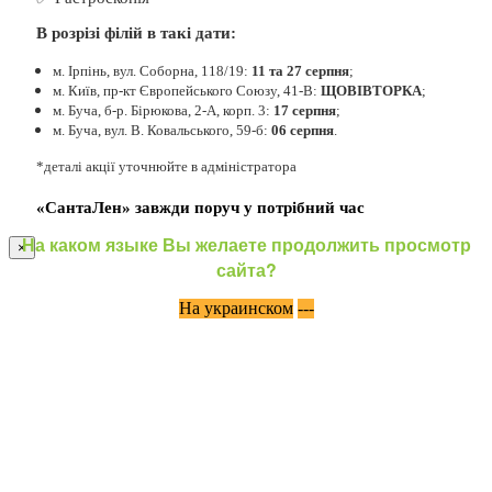
В розрізі філій в такі дати:
м. Ірпінь, вул. Соборна, 118/19:
11 та 27 серпня
;
м. Київ, пр-кт Європейського Союзу, 41-В:
ЩОВІВТОРКА
;
м. Буча, б-р. Бірюкова, 2-А, корп. 3:
17 серпня
;
м. Буча, вул. В. Ковальського, 59-б:
06 серпня
.
*деталі акції уточнюйте в адміністратора
«СантаЛен» завжди поруч у потрібний час
На каком языке Вы желаете продолжить просмотр
×
сайта?
На украинском
---