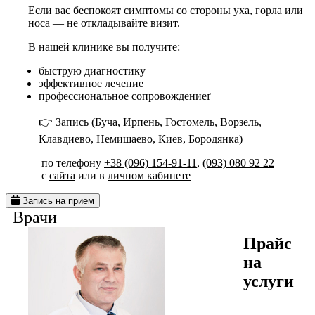
Если вас беспокоят симптомы со стороны уха, горла или
носа — не откладывайте визит.
В нашей клинике вы получите:
быструю диагностику
эффективное лечение
профессиональное сопровождениеґ
👉 Запись (Буча, Ирпень, Гостомель, Ворзель,
Клавдиево, Немишаево, Киев, Бородянка)
по телефону
+38 (096) 154-91-11
,
(093) 080 92 22
с
сайта
или в
личном кабинете
Запись на прием
Врачи
Прайс
на
услуги