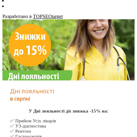
Разработано в
TOPSEOtarget
Дні лояльності
в серпні
У Дні лояльності діє знижка -15% на:
✅ Прийом Усіх лікарів
✅ УЗ-діагностика
✅ Рентген
✅ Гастроскопія