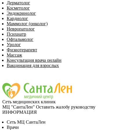
Дерматолог
Косметолог
Эндокринолог
Кардиолог
Маммолог (онколог)
Невропатолог
Пси­хи­атр
Офтальмолог
Уролог
Физиотерапевт
Массаж
Консультация врача онлайн
Вакцинация для взрослых
Сеть медицинских клиник
МЦ "СантаЛен"
Оставить жалобу руководству
ИНФОРМАЦИЯ
Сеть МЦ СантаЛен
Врачи