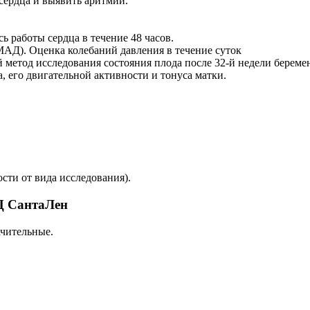
 сердца и выявить аритмии.
 работы сердца в течение 48 часов.
АД). Оценка колебаний давления в течение суток
й метод исследования состояния плода после 32-й недели бере
, его двигательной активности и тонуса матки.
сти от вида исследования).
Ц СантаЛен
ачительные.