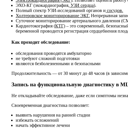
Электрокардиография (ЭКГ)
. Позволяет оценить работу
ЭХО-КГ (эхокардиография,
УЗИ сердца
).
Полный спектр УЗИ-исследований органов и
сосудов.
Холтеровское мониторирование ЭКГ.
Непрерывная запись
Суточное мониторирование артериального давления (СМ
Кардиотокография (
КТГ)
– это современный, безопасны
беременной проводится регистрация сердцебиения плода
Как проходит обследование:
обследования проводятся амбулаторно
не требуют сложной подготовки
являются безболезненными и безопасными
Продолжительность — от 30 минут до 48 часов (в зависимо
Запись на функциональную диагностику в М
Не откладывайте обследование, даже если симптомы незн
Своевременная диагностика позволяет:
выявить нарушения на ранней стадии
избежать осложнений
начать эффективное лечени