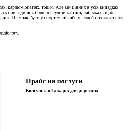
х, кардіоміопатіях, тощо). Але він цінних в усіх випадках,
ять при задишці, болю в грудній клітині, набряках , щоб
ерце». Це може бути у спортсменів або у людей похилого віку
ардіологу
.
Прайс на послуги
Консультації лікарів для дорослих