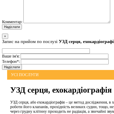
Комментар:
×
Запис на прийом по послузi
УЗД серця, ехокардіограф
Ваше iм'я:
Телефон*:
УСI ПОСЛУГИ
УЗД серця, ехокардіографія
УЗД серця, або ехокардіографія – це метод дослідження, в 
роботи його клапанів, прохідність великих судин, тощо, н
через грудну клітину проходить не радіація, а звичайні зву