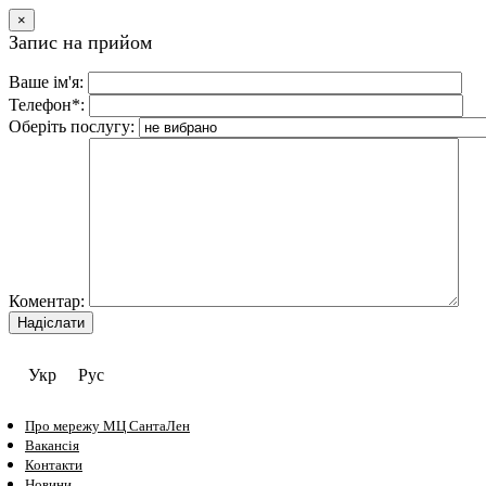
×
Запис на прийом
Ваше ім'я:
Телефон*:
Оберіть послугу:
Коментар:
Укр
Рус
Про мережу МЦ СантаЛен
Вакансія
Контакти
Новини