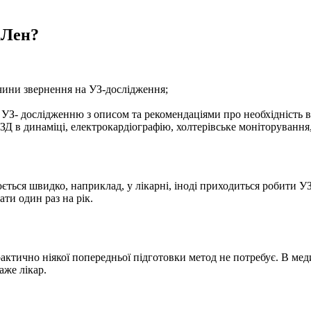
аЛен?
ичини звернення на УЗ-дослідження;
З- дослідженню з описом та рекомендаціями про необхідність в к
Д в динаміці, електрокардіографію, холтерівське моніторування
ється швидко, наприклад, у лікарні, іноді приходиться робити УЗ
ати один раз на рік.
актично ніякої попередньої підготовки метод не потребує. В меди
аже лікар.