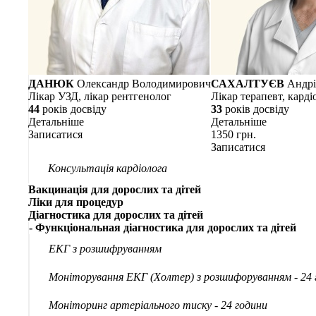
ДАНЮК
Олександр Володимирович
САХАЛТУЄВ
Андрі
Лікар УЗД, лікар рентгенолог
Лікар терапевт, карді
44
рокiв досвiду
33
рокiв досвiду
Детальнiше
Детальнiше
Записатися
1350 грн.
Записатися
Консультація кардіолога
Вакцинація для дорослих та дітей
Ліки для процедур
Діагностика для дорослих та дітей
- Функціональная діагностика для дорослих та дітей
ЕКГ з розшифруванням
Моніторування ЕКГ (Холтер) з розшифоруванням - 24 
Моніторинг артеріального тиску - 24 години