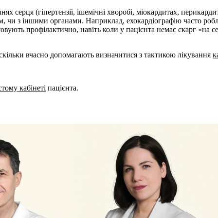
 серця (гіпертензії, ішемічні хворобі, міокардитах, перикардита
м, чи з іншими органами. Наприклад, ехокардіографію часто робл
овують профілактично, навіть коли у пацієнта немає скарг «на с
оскільки вчасно допомагають визначитися з тактикою лікування
к
тому кабінеті
пацієнта.