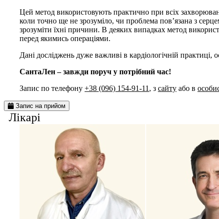
Цей метод використовують практично при всіх захворюваннях
коли точно ще не зрозуміло, чи проблема пов’язана з серце
зрозуміти їхні причини. В деяких випадках метод використ
перед якимись операціями.
Дані досліджень дуже важливі в кардіологічній практиці, 
СантаЛен – завжди поруч у потрібний час!
Запис по телефону
+38 (096) 154-91-11
, з
сайту
або в
особис
Запис на прийом
Лiкарi