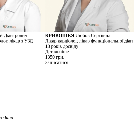
й Дмитрович
КРИВОШЕЯ
Любов Сергіївна
олог, лікар з УЗД
Лікар кардіолог, лікар функціональної діа
13
рокiв досвiду
Детальнiше
1350 грн.
Записатися
години