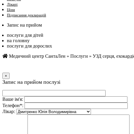
Лікарі
Ціни
Підписання декларацій
Запис на прийом
послуги для дітей
на головну
послуги для дорослих
Медичний центр СантаЛен
»
Послуги
»
УЗД серця, ехокарді
×
Запис на прийом послузi
Ваше iм'я:
Телефон*:
Лiкар: