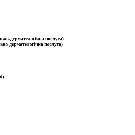
ально-дермателогічна послуга)
льно-дермателогічна послуга)
d)