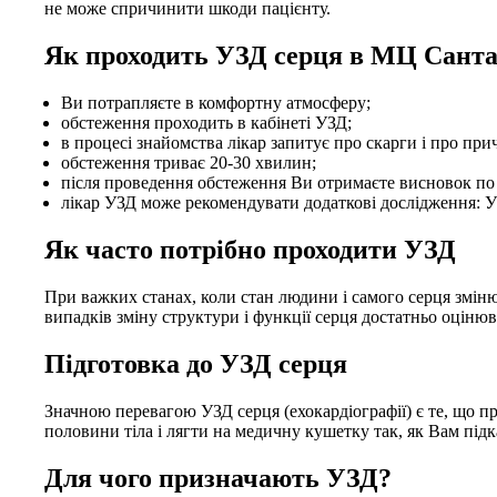
не може спричинити шкоди пацієнту.
Як проходить УЗД серця в МЦ Сант
Ви потрапляєте в комфортну атмосферу;
обстеження проходить в кабінеті УЗД;
в процесі знайомства лікар запитує про скарги і про пр
обстеження триває 20-30 хвилин;
після проведення обстеження Ви отримаєте висновок по У
лікар УЗД може рекомендувати додаткові дослідження: УЗ
Як часто потрібно проходити УЗД
При важких станах, коли стан людини і самого серця зміню
випадків зміну структури і функції серця достатньо оцінюв
Підготовка до УЗД серця
Значною перевагою УЗД серця (ехокардіографії) є те, що пр
половини тіла і лягти на медичну кушетку так, як Вам підк
Для чого призначають УЗД?