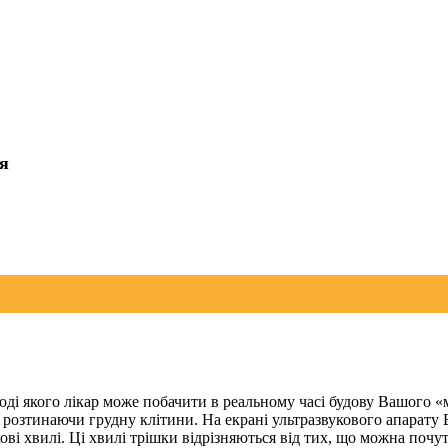
ія
ході якого лікар може побачити в реальному часі будову Вашого «
е розтинаючи грудну клітини. На екрані ультразвукового апарату
кові хвилі. Ці хвилі трішки відрізняються від тих, що можна поч