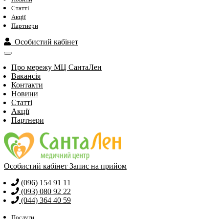
Статті
Акції
Партнери
Особистий кабінет
Про мережу МЦ СантаЛен
Вакансія
Контакти
Новини
Статті
Акції
Партнери
Особистий кабінет
Запис на прийом
(096) 154 91 11
(093) 080 92 22
(044) 364 40 59
Послуги