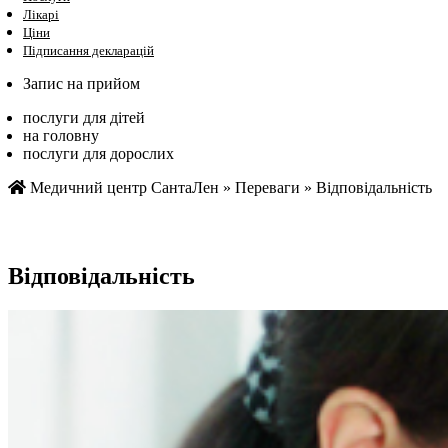
Лікарі
Ціни
Підписання декларацій
Запис на прийом
послуги для дітей
на головну
послуги для дорослих
Медичний центр СантаЛен
»
Переваги
»
Відповідальність
Відповідальність