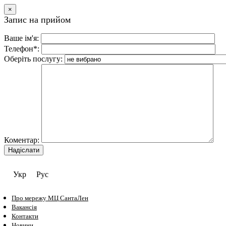
×
Запис на прийом
Ваше ім'я:
Телефон*:
Оберіть послугу:
Коментар:
Укр
Рус
Про мережу МЦ СантаЛен
Вакансія
Контакти
Новини