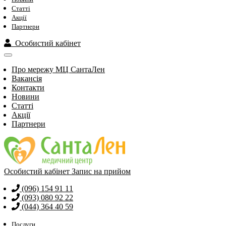
Статті
Акції
Партнери
Особистий кабінет
Про мережу МЦ СантаЛен
Вакансія
Контакти
Новини
Статті
Акції
Партнери
Особистий кабінет
Запис на прийом
(096) 154 91 11
(093) 080 92 22
(044) 364 40 59
Послуги