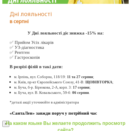
Дні лояльності
в серпні
У Дні лояльності діє знижка -15% на:
✅ Прийом Усіх лікарів
✅ УЗ-діагностика
✅ Рентген
✅ Гастроскопія
В розрізі філій в такі дати:
м. Ірпінь, вул. Соборна, 118/19:
11 та 27 серпня
;
м. Київ, пр-кт Європейського Союзу, 41-В:
ЩОВІВТОРКА
;
м. Буча, б-р. Бірюкова, 2-А, корп. 3:
17 серпня
;
м. Буча, вул. В. Ковальського, 59-б:
06 серпня
.
*деталі акції уточнюйте в адміністратора
«СантаЛен» завжди поруч у потрібний час
На каком языке Вы желаете продолжить просмотр
×
сайта?