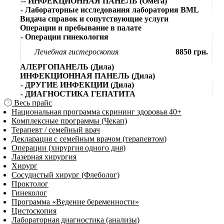
-- ИНФЕКЦИОННАЯ ПАНЕЛЬ (Омега)
- Лабораторные исследования лаборатория BML
Видача справок и сопутствующие услуги
Операции и пребывание в палате
- Операции гинекология
Лечебная гистероскопия
8850 грн.
АЛЕРГОПАНЕЛЬ (Дила)
ИНФЕКЦИОННАЯ ПАНЕЛЬ (Дила)
- ДРУГИЕ ИНФЕКЦИИ (Дила)
- ДИАГНОСТИКА ГЕПАТИТА
Весь прайс
Национальная программа скрининг здоровья 40+
Комплексные программы (Чекап)
Терапевт / семейный врач
Декларация с семейным врачом (терапевтом)
Операции (хирургия одного дня)
Лазерная хирургия
Хирург
Сосудистый хирург (Флеболог)
Проктолог
Гинеколог
Программа «Ведение беременности»
Цистоскопия
Лабораторная диагностика (анализы)