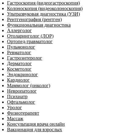
Гастроскопия (видеогастроскопия)
Колоноскопия (видеоколоноскопия)
Ультразвуковая диагностика (УЗИ)
Рентгенография (рентген)
Функциональная диагностика
Аллерголог
Отоларинголог (ЛОР)
Ортопед-травматолог
Пульмонолог
Ревматолог
Гастроэнтеролог
Дерматолог
Косметолог
Эндокринолог
Кардиолог
Маммолог (онколог)
Невропатолог
Пси­хи­атр
Офтальмолог
Уролог
Физиотерапевт
Массаж
Консультация врача онлайн
Вакцинация для взрослых