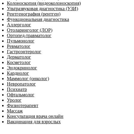
Колоноскопия (видеоколоноскопия)
Ультразвуковая диагностика (УЗИ)
Рентгенография (рентген)
Функциональная диагностика
Аллерголог
Отоларинголог (ЛОР)
Ортопед-травматолог
Пульмонолог
Ревматолог
Гастроэнтеролог
Дерматолог
Косметолог
Эндокринолог
Кардиолог
Маммолог (онколог)
Невропатолог
Пси­хи­атр
Офтальмолог
Уролог
Физиотерапевт
Массаж
Консультация врача онлайн
Вакцинация для взрослых