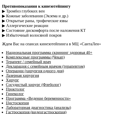
Противопоказания
к кинезотейпингу
▶ Тромбоз глубоких вен
▶ Кожные заболевания (Экзема и др.)
▶ Открытые раны, трофические язвы
▶ Аллергические реакции
▶ Состояние дискомфорта после наложения КТ
▶ Избыточный волосяной покров
Ждем Вас на сеансах кинезотейпинга в МЦ «СантаЛен»
Национальная программа скрининг здоровья 40+
Комплексные программы (Чекап)
Терапевт / семейный врач
Декларация с семейным врачом (терапевтом)
Операции (хирургия одного дня)
Лазерная хирургия
Хирург
Сосудистый хирург (Флеболог)
Проктолог
Гинеколог
Программа «Ведение беременности»
Цистоскопия
Лабораторная диагностика (анализы)
Гастроскопия (видеогастроскопия)