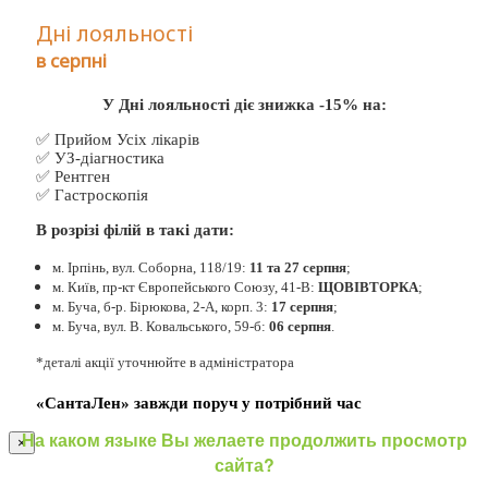
Дні лояльності
в серпні
У Дні лояльності діє знижка -15% на:
✅ Прийом Усіх лікарів
✅ УЗ-діагностика
✅ Рентген
✅ Гастроскопія
В розрізі філій в такі дати:
м. Ірпінь, вул. Соборна, 118/19:
11 та 27 серпня
;
м. Київ, пр-кт Європейського Союзу, 41-В:
ЩОВІВТОРКА
;
м. Буча, б-р. Бірюкова, 2-А, корп. 3:
17 серпня
;
м. Буча, вул. В. Ковальського, 59-б:
06 серпня
.
*деталі акції уточнюйте в адміністратора
«СантаЛен» завжди поруч у потрібний час
На каком языке Вы желаете продолжить просмотр
×
сайта?