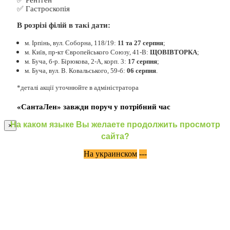
✅ Гастроскопія
В розрізі філій в такі дати:
м. Ірпінь, вул. Соборна, 118/19:
11 та 27 серпня
;
м. Київ, пр-кт Європейського Союзу, 41-В:
ЩОВІВТОРКА
;
м. Буча, б-р. Бірюкова, 2-А, корп. 3:
17 серпня
;
м. Буча, вул. В. Ковальського, 59-б:
06 серпня
.
*деталі акції уточнюйте в адміністратора
«СантаЛен» завжди поруч у потрібний час
На каком языке Вы желаете продолжить просмотр
×
сайта?
На украинском
---