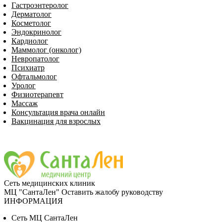
Гастроэнтеролог
Дерматолог
Косметолог
Эндокринолог
Кардиолог
Маммолог (онколог)
Невропатолог
Пси­хи­атр
Офтальмолог
Уролог
Физиотерапевт
Массаж
Консультация врача онлайн
Вакцинация для взрослых
Сеть медицинских клиник
МЦ "СантаЛен"
Оставить жалобу руководству
ИНФОРМАЦИЯ
Сеть МЦ СантаЛен