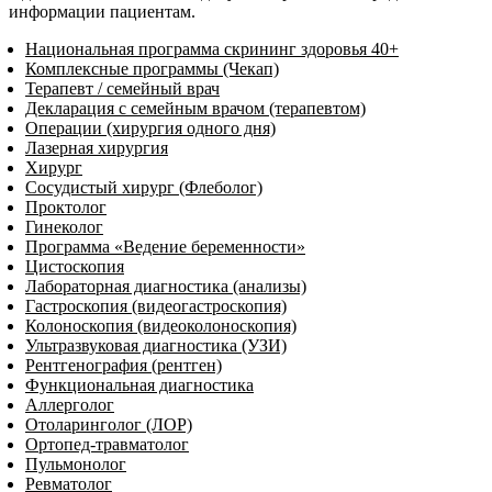
информации пациентам.
Национальная программа скрининг здоровья 40+
Комплексные программы (Чекап)
Терапевт / семейный врач
Декларация с семейным врачом (терапевтом)
Операции (хирургия одного дня)
Лазерная хирургия
Хирург
Сосудистый хирург (Флеболог)
Проктолог
Гинеколог
Программа «Ведение беременности»
Цистоскопия
Лабораторная диагностика (анализы)
Гастроскопия (видеогастроскопия)
Колоноскопия (видеоколоноскопия)
Ультразвуковая диагностика (УЗИ)
Рентгенография (рентген)
Функциональная диагностика
Аллерголог
Отоларинголог (ЛОР)
Ортопед-травматолог
Пульмонолог
Ревматолог