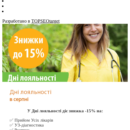
Разработано в
TOPSEOtarget
Дні лояльності
в серпні
У Дні лояльності діє знижка -15% на:
✅ Прийом Усіх лікарів
✅ УЗ-діагностика
✅ Рентген