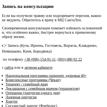
Запись на консультацию
Если вы получили травму или подозреваете перелом, важно
не медлить. Обратитесь к врачу в МЦ СантаЛен.
Своевременная консультация поможет избежать осложнений
и, что особенно важно, быстрее вернуться к привычному
образу жизни.
👉 Запись (Буча, Ирпень, Гостомель, Ворзель, Клавдиево,
Немишаево, Киев, Бородянка)
по телефону
+38 (096) 154-91-11
,
(093) 080 92 22
с
сайта
или в
личном кабинете
Национальная программа скрининг здоровья 40+
Комплексные программы (Чекап)
Терапевт / семейный врач
Декларация с семейным врачом (терапевтом)
Операции (хирургия одного дня)
Лазерная хирургия
Хирург
Сосудистый хирург (Флеболог)