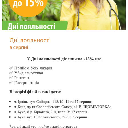
Дні лояльності
в серпні
У Дні лояльності діє знижка -15% на:
✅ Прийом Усіх лікарів
✅ УЗ-діагностика
✅ Рентген
✅ Гастроскопія
В розрізі філій в такі дати:
м. Ірпінь, вул. Соборна, 118/19:
11 та 27 серпня
;
м. Київ, пр-кт Європейського Союзу, 41-В:
ЩОВІВТОРКА
;
м. Буча, б-р. Бірюкова, 2-А, корп. 3:
17 серпня
;
м. Буча, вул. В. Ковальського, 59-б:
06 серпня
.
*деталі акції уточнюйте в адміністратора