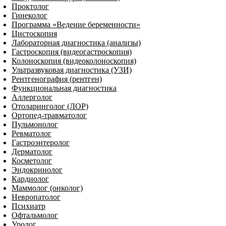
Проктолог
Гинеколог
Программа «Ведение беременности»
Цистоскопия
Лабораторная диагностика (анализы)
Гастроскопия (видеогастроскопия)
Колоноскопия (видеоколоноскопия)
Ультразвуковая диагностика (УЗИ)
Рентгенография (рентген)
Функциональная диагностика
Аллерголог
Отоларинголог (ЛОР)
Ортопед-травматолог
Пульмонолог
Ревматолог
Гастроэнтеролог
Дерматолог
Косметолог
Эндокринолог
Кардиолог
Маммолог (онколог)
Невропатолог
Пси­хи­атр
Офтальмолог
Уролог