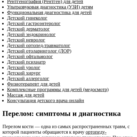
Рентгенография (Рентген) для детей
Ультразвуковая диагностика (УЗИ) детям
Функциональная диагностика для детей
Детский гинеколог
Детский гастроэнтеролог
Детский дерматолог
Детский эндокринолог
Детский невролог
Детский ортопед-травматолог
Детский отоларинголог (ЛОР)
Детский офтальмолог
Детский психиатр
Детский уролог
Детский хирург
Детский аллерголог
Физиотерапевт для детей
Комплексные программы для детей (медосмотр)
Массаж для детей
Консультация детского врача онлайн
Перелом: симптомы и диагностика
Перелом кости — одна из самых распространенных травм, с
которой пациенты обращаются к врачу
ортопеду-