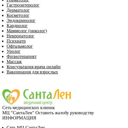
Гастроэнтеролог
Дерматолог
Косметолог
Эндокринолог
Кардиолог
Маммолог (онколог)
Невропатолог
Пси­хи­атр
Офтальмолог
Уролог
Физиотерапевт
Массаж
Консультация врача онлайн
Вакцинация для взрослых
Сеть медицинских клиник
МЦ "СантаЛен"
Оставить жалобу руководству
ИНФОРМАЦИЯ
Сеть МЦ СантаЛен