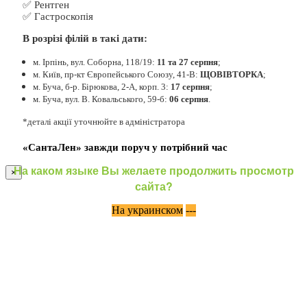
✅ Рентген
✅ Гастроскопія
В розрізі філій в такі дати:
м. Ірпінь, вул. Соборна, 118/19:
11 та 27 серпня
;
м. Київ, пр-кт Європейського Союзу, 41-В:
ЩОВІВТОРКА
;
м. Буча, б-р. Бірюкова, 2-А, корп. 3:
17 серпня
;
м. Буча, вул. В. Ковальського, 59-б:
06 серпня
.
*деталі акції уточнюйте в адміністратора
«СантаЛен» завжди поруч у потрібний час
На каком языке Вы желаете продолжить просмотр
×
сайта?
На украинском
---