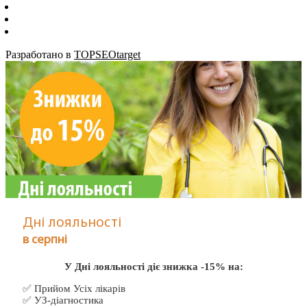
Разработано в
TOPSEOtarget
Дні лояльності
в серпні
У Дні лояльності діє знижка -15% на:
✅ Прийом Усіх лікарів
✅ УЗ-діагностика