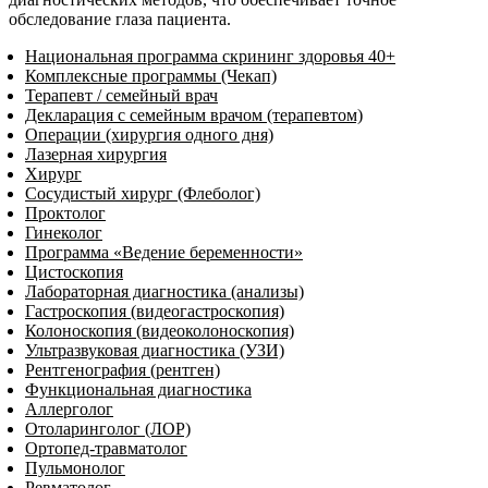
обследование глаза пациента.
Национальная программа скрининг здоровья 40+
Комплексные программы (Чекап)
Терапевт / семейный врач
Декларация с семейным врачом (терапевтом)
Операции (хирургия одного дня)
Лазерная хирургия
Хирург
Сосудистый хирург (Флеболог)
Проктолог
Гинеколог
Программа «Ведение беременности»
Цистоскопия
Лабораторная диагностика (анализы)
Гастроскопия (видеогастроскопия)
Колоноскопия (видеоколоноскопия)
Ультразвуковая диагностика (УЗИ)
Рентгенография (рентген)
Функциональная диагностика
Аллерголог
Отоларинголог (ЛОР)
Ортопед-травматолог
Пульмонолог
Ревматолог