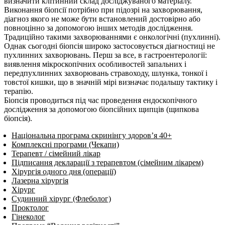
визначити клітинний склад досліджуваного матеріалу.
Виконання біопсії потрібно при підозрі на захворювання,
діагноз якого не може бути встановлений достовірно або
повноцінно за допомогою інших методів дослідження.
Традиційно такими захворюваннями є онкологічні (пухлинні).
Однак сьогодні біопсія широко застосовується діагностиці не
пухлинних захворювань. Перш за все, в гастроентерології:
виявлення мікроскопічних особливостей запальних і
передпухлинних захворювань стравоходу, шлунка, тонкої і
товстої кишки, що в значній мірі визначає подальшу тактику і
терапію.
Біопсія проводиться під час проведення ендоскопічного
дослідження за допомогою біопсійних щипців (щипкова
біопсія).
Національна програма скринінгу здоров’я 40+
Комплексні програми (Чекапи)
Терапевт / сімейний лікар
Підписання декларації з терапевтом (сімейним лікарем)
Хірургія одного дня (операції)
Лазерна хірургія
Хірург
Судинний хірург (Флеболог)
Проктолог
Гінеколог