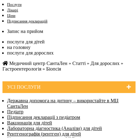
Послуги
Лікарі
Ціни
Підписання декларацій
Запис на прийом
послуги для дітей
на головну
послуги для дорослих
Медичний центр СантаЛен
»
Статті
»
Для дорослих
»
Гастроентерологія
»
Біопсія
УСI ПОСЛУГИ
Державна допомога на дитину – використайте в МЦ
СантаЛен
Педіатр
Підписання декларації з педіатром
Вакцинація для дітей
Лабораторна діагностика (Аналізи) для дітей
Рентгенографія (рентген) для дітей