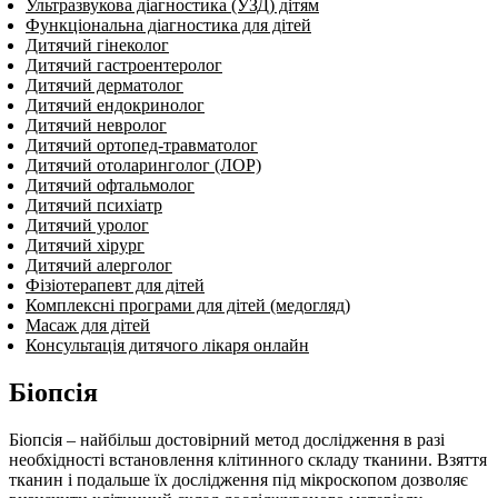
Ультразвукова діагностика (УЗД) дітям
Функціональна діагностика для дітей
Дитячий гінеколог
Дитячий гастроентеролог
Дитячий дерматолог
Дитячий ендокринолог
Дитячий нев­ро­лог
Дитячий ортопед-травматолог
Дитячий отоларинголог (ЛОР)
Дитячий офтальмолог
Дитячий психіатр
Дитячий уролог
Дитячий хірург
Дитячий алерголог
Фізіотерапевт для дітей
Комплексні програми для дітей (медогляд)
Масаж для дітей
Консультація дитячого лікаря онлайн
Біопсія
Біопсія – найбільш достовірний метод дослідження в разі
необхідності встановлення клітинного складу тканини. Взяття
тканин і подальше їх дослідження під мікроскопом дозволяє