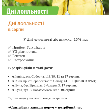
Дні лояльності
в серпні
У Дні лояльності діє знижка -15% на:
✅ Прийом Усіх лікарів
✅ УЗ-діагностика
✅ Рентген
✅ Гастроскопія
В розрізі філій в такі дати:
м. Ірпінь, вул. Соборна, 118/19:
11 та 27 серпня
;
м. Київ, пр-кт Європейського Союзу, 41-В:
ЩОВІВТОРКА
;
м. Буча, б-р. Бірюкова, 2-А, корп. 3:
17 серпня
;
м. Буча, вул. В. Ковальського, 59-б:
06 серпня
.
*деталі акції уточнюйте в адміністратора
«СантаЛен» завжди поруч у потрібний час