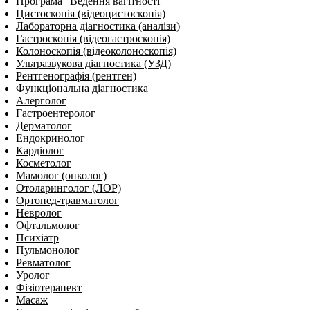
Програма “Ведення вагітності”
Цистоскопія (відеоцистоскопія)
Лабораторна діагностика (аналізи)
Гастроскопія (відеогастроскопія)
Колоноскопія (відеоколоноскопія)
Ультразвукова діагностика (УЗД)
Рентгенографія (рентген)
Функціональна діагностика
Алерголог
Гастроентеролог
Дерматолог
Ендокринолог
Кардіолог
Косметолог
Мамолог (онколог)
Отоларинголог (ЛОР)
Ортопед-травматолог
Невролог
Офтальмолог
Психіатр
Пульмонолог
Ревматолог
Уролог
Фізіотерапевт
Масаж