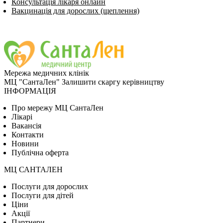
Консультація лікаря онлайн
Вакцинація для дорослих (щеплення)
Мережа медичних клінік
МЦ "СантаЛен"
Залишити скаргу керівництву
ІНФОРМАЦІЯ
Про мережу МЦ СантаЛен
Лікарі
Вакансія
Контакти
Новини
Публічна оферта
МЦ САНТАЛЕН
Послуги для дорослих
Послуги для дітей
Цiни
Акції
Партнери