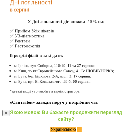
Дні лояльності
в серпні
У Дні лояльності діє знижка -15% на:
✅ Прийом Усіх лікарів
✅ УЗ-діагностика
✅ Рентген
✅ Гастроскопія
В розрізі філій в такі дати:
м. Ірпінь, вул. Соборна, 118/19:
11 та 27 серпня
;
м. Київ, пр-кт Європейського Союзу, 41-В:
ЩОВІВТОРКА
;
м. Буча, б-р. Бірюкова, 2-А, корп. 3:
17 серпня
;
м. Буча, вул. В. Ковальського, 59-б:
06 серпня
.
*деталі акції уточнюйте в адміністратора
«СантаЛен» завжди поруч у потрібний час
Якою мовою Ви бажаєте продовжити перегляд
×
сайту?
Українською
---