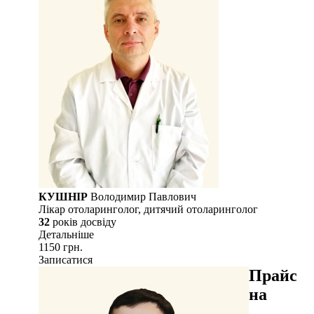
КУШНІР
Володимир Павлович
Лікар отоларинголог, дитячий отоларинголог
32
рокiв досвiду
Детальнiше
1150 грн.
Записатися
Прайс
на