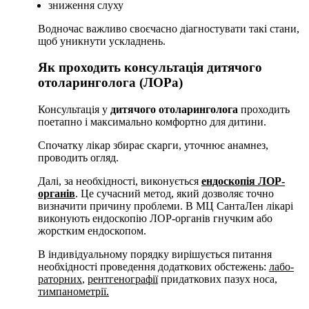
зниження слуху
Водночас важливо своєчасно діагностувати такі стани,
щоб уникнути ускладнень.
Як проходить консультація дитячого
отоларинголога (ЛОРа)
Консультація у
дитячого отоларинголога
проходить
поетапно і максимально комфортно для дитини.
Спочатку лікар збирає скарги, уточнює анамнез,
проводить огляд.
Далі, за необхідності, виконується
ендоскопія ЛОР-
органів
. Це сучасний метод, який дозволяє точно
визначити причину проблеми. В МЦ СантаЛен лікарі
виконують ендоскопію ЛОР-органів гнучким або
жорстким ендоскопом.
В індивіду­аль­но­му по­ряд­ку вирішується пи­тан­ня
необхідності про­ве­ден­ня до­дат­ко­вих об­сте­жень:
ла­бо­
ра­тор­них
,
рент­ге­но­графі
ї
при­дат­ко­вих па­зух но­са,
тимпанометрії.