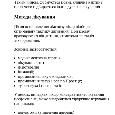
Таким чином, формується повна клінічна картина,
після чого підбирається індивідуальне лікування.
Методи лікування
Після встановлення діагнозу лікар підбирає
оптимальну тактику лікування. При цьому
враховуються вік дитини, симптоми та стадія
захворювання.
Зокрема застосовуються:
медикаментозна терапія
лікування отитів
фізіотерапія
інга­ляції;
про­ми­ван­ня ла­кун ми­гда­ликів;
про­ми­ван­ня па­зух но­са по Про­ет­цу;
туа­лет вуха і но­си­ка та інші
У деяких випадках, якщо консервативне лікування
неефективне, може знадобитися хірургічне втручання,
наприклад:
аденотомія (видалення адерїдів)