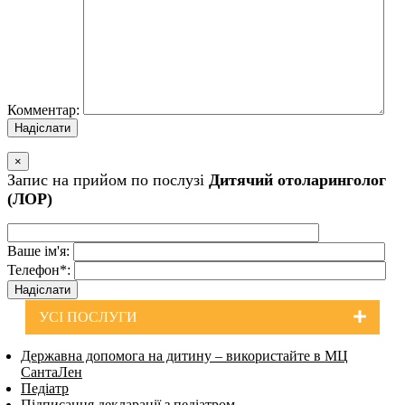
Комментар:
×
Запис на прийом по послузi
Дитячий отоларинголог
(ЛОР)
Ваше iм'я:
Телефон*:
УСI ПОСЛУГИ
Державна допомога на дитину – використайте в МЦ
СантаЛен
Педіатр
Підписання декларації з педіатром