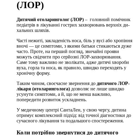
(ЛОР)
Дитячий отоларинголог (ЛОР)
– го­лов­ний помічник
педіатрів в ліку­ванні го­стрих за­хво­рю­вань верхніх ди­
халь­них шляхів.
Часті нежиті, закладеність носа, біль у вусі або хропіння
вночі — це симптоми, з якими батьки стикаються дуже
часто. Проте, на перший погляд, звичайні прояви
можуть свідчити про серйозні ЛОР-захворювання.
Саме тому важливо не зволікати, адже дитячі хвороби
вуха, горла та носа, як правило, швидко переходять у
хронічну форму.
Таким чином, своєчасне звернення до
дитячого ЛОР-
лікаря (отоларинголога)
дозволяє не лише швидко
усунути симптоми, а й, що не менш важливо,
попередити розвиток ускладнень.
У медичному центрі СантаЛен, у свою чергу, дитина
отримує комплексний підхід: від точної діагностики до
сучасного лікування та подальшого спостереження.
Коли потрібно звернутися до дитячого