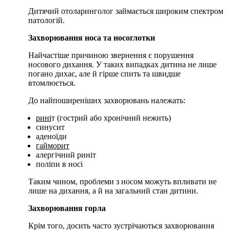
Дитячий отоларинголог займається широким спектром
патологій.
Захворювання носа та носоглотки
Найчастіше причиною звернення є порушення
носового дихання. У таких випадках дитина не лише
погано дихає, але й гірше спить та швидше
втомлюється.
До найпоширеніших захворювань належать:
рині
т (гострий або хронічний нежить)
синусит
аденоїди
гайморит
алергічний риніт
поліпи в носі
Таким чином, проблеми з носом можуть впливати не
лише на дихання, а й на загальний стан дитини.
Захворювання горла
Крім того, досить часто зустрічаються захворювання