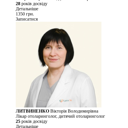
28
рокiв досвiду
Детальнiше
1350 грн.
Записатися
ЛИТВИНЕНКО
Вікторія Володимирівна
Лікар отоларинголог, дитячий отоларинголог
25
рокiв досвiду
Детальнiше