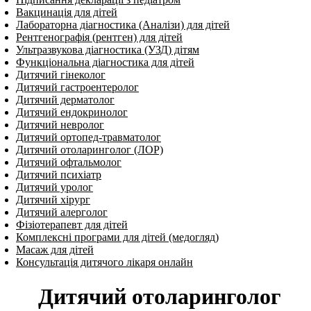
Вакцинація для дітей
Лабораторна діагностика (Аналізи) для дітей
Рентгенографія (рентген) для дітей
Ультразвукова діагностика (УЗД) дітям
Функціональна діагностика для дітей
Дитячий гінеколог
Дитячий гастроентеролог
Дитячий дерматолог
Дитячий ендокринолог
Дитячий нев­ро­лог
Дитячий ортопед-травматолог
Дитячий отоларинголог (ЛОР)
Дитячий офтальмолог
Дитячий психіатр
Дитячий уролог
Дитячий хірург
Дитячий алерголог
Фізіотерапевт для дітей
Комплексні програми для дітей (медогляд)
Масаж для дітей
Консультація дитячого лікаря онлайн
Дитячий отоларинголог