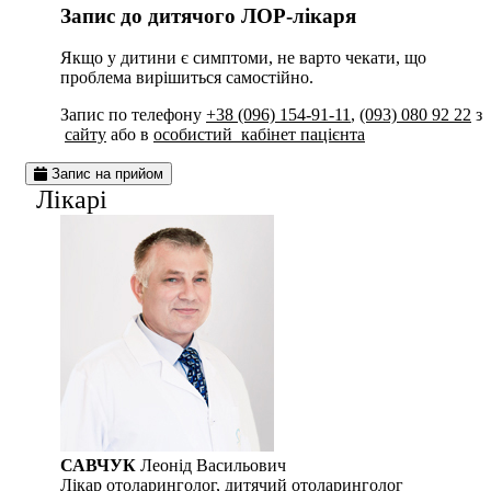
Запис до дитячого ЛОР-лікаря
Якщо у дитини є симптоми, не варто чекати, що
проблема вирішиться самостійно.
Запис по телефону
+38 (096) 154-91-11
,
(093) 080 92 22
з
сайту
або в
особистий кабінет пацієнта
Запис на прийом
Лiкарi
САВЧУК
Леонід Васильович
Лікар отоларинголог, дитячий отоларинголог