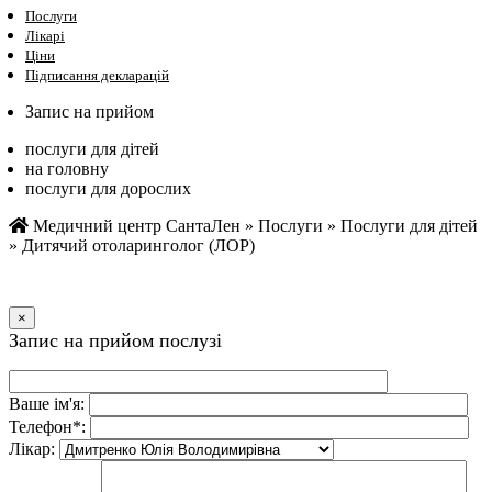
Послуги
Лікарі
Ціни
Підписання декларацій
Запис на прийом
послуги для дітей
на головну
послуги для дорослих
Медичний центр СантаЛен
»
Послуги
»
Послуги для дітей
»
Дитячий отоларинголог (ЛОР)
×
Запис на прийом послузi
Ваше iм'я:
Телефон*:
Лiкар: