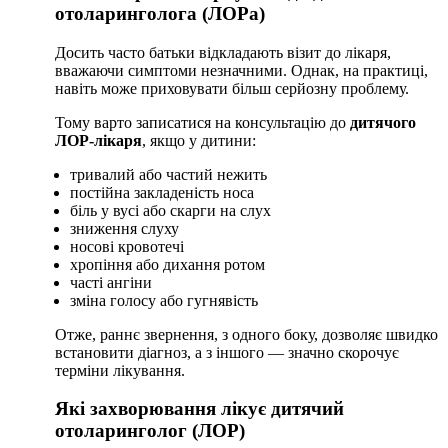
отоларинголога (ЛОРа)
Досить часто батьки відкладають візит до лікаря,
вважаючи симптоми незначними. Однак, на практиці,
навіть може приховувати більш серйозну проблему.
Тому варто записатися на консультацію до
дитячого
ЛОР-лікаря
, якщо у дитини:
тривалий або частий нежить
постійна закладеність носа
біль у вусі або скарги на слух
зниження слуху
носові кровотечі
хропіння або дихання ротом
часті ангіни
зміна голосу або гугнявість
Отже, раннє звернення, з одного боку, дозволяє швидко
встановити діагноз, а з іншого — значно скорочує
терміни лікування.
Які захворювання лікує дитячий
отоларинголог (ЛОР)