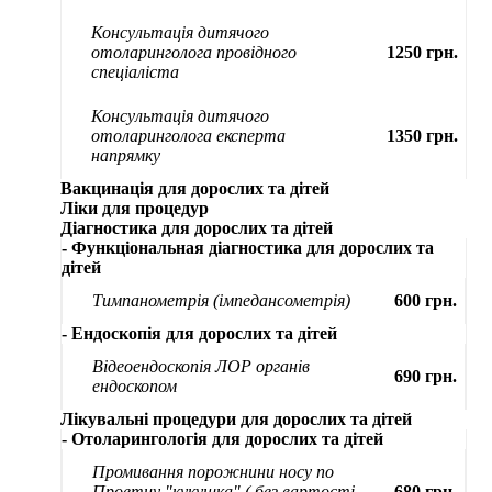
Консультація дитячого
отоларинголога провідного
1250 грн.
спеціаліста
Консультація дитячого
отоларинголога експерта
1350 грн.
напрямку
Вакцинація для дорослих та дітей
Ліки для процедур
Діагностика для дорослих та дітей
- Функціональная діагностика для дорослих та
дітей
Тимпанометрія (імпедансометрія)
600 грн.
- Ендоскопія для дорослих та дітей
Відеоендоскопія ЛОР органів
690 грн.
ендоскопом
Лікувальні процедури для дорослих та дітей
- Отоларингологія для дорослих та дітей
Промивання порожнини носу по
Проетцу "кукушка" ( без вартості
680 грн.