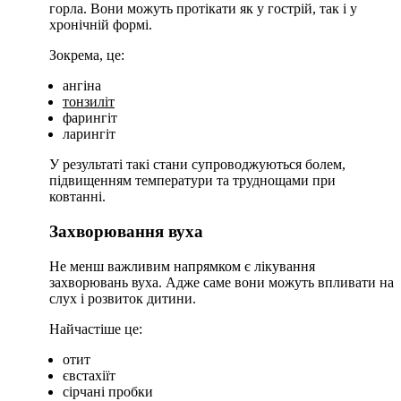
горла. Вони можуть протікати як у гострій, так і у
хронічній формі.
Зокрема, це:
ангіна
тонзиліт
фарингіт
ларингіт
У результаті такі стани супроводжуються болем,
підвищенням температури та труднощами при
ковтанні.
Захворювання вуха
Не менш важливим напрямком є лікування
захворювань вуха. Адже саме вони можуть впливати на
слух і розвиток дитини.
Найчастіше це:
отит
євстахіїт
сірчані пробки