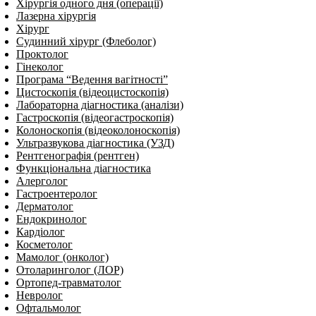
Хірургія одного дня (операції)
Лазерна хірургія
Хірург
Судинний хірург (Флеболог)
Проктолог
Гінеколог
Програма “Ведення вагітності”
Цистоскопія (відеоцистоскопія)
Лабораторна діагностика (аналізи)
Гастроскопія (відеогастроскопія)
Колоноскопія (відеоколоноскопія)
Ультразвукова діагностика (УЗД)
Рентгенографія (рентген)
Функціональна діагностика
Алерголог
Гастроентеролог
Дерматолог
Ендокринолог
Кардіолог
Косметолог
Мамолог (онколог)
Отоларинголог (ЛОР)
Ортопед-травматолог
Невролог
Офтальмолог