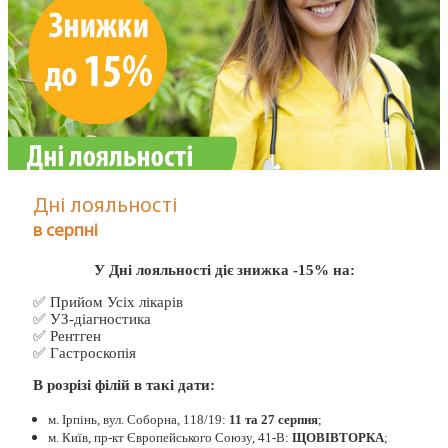
Дні лояльності
в серпні
У Дні лояльності діє знижка -15% на:
✅ Прийом Усіх лікарів
✅ УЗ-діагностика
✅ Рентген
✅ Гастроскопія
В розрізі філій в такі дати:
м. Ірпінь, вул. Соборна, 118/19:
11 та 27 серпня
;
м. Київ, пр-кт Європейського Союзу, 41-В:
ЩОВІВТОРКА
;