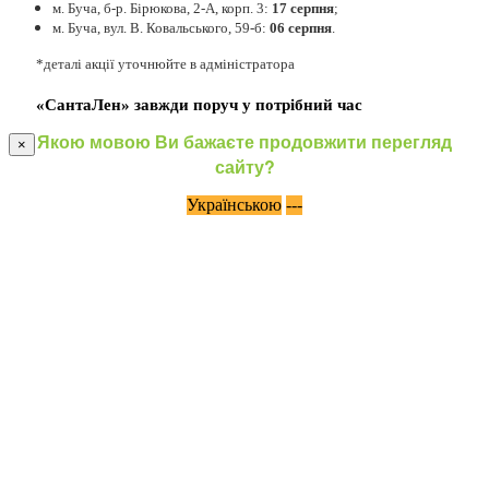
м. Буча, б-р. Бірюкова, 2-А, корп. 3:
17 серпня
;
м. Буча, вул. В. Ковальського, 59-б:
06 серпня
.
*деталі акції уточнюйте в адміністратора
«СантаЛен» завжди поруч у потрібний час
Якою мовою Ви бажаєте продовжити перегляд
×
сайту?
Українською
---