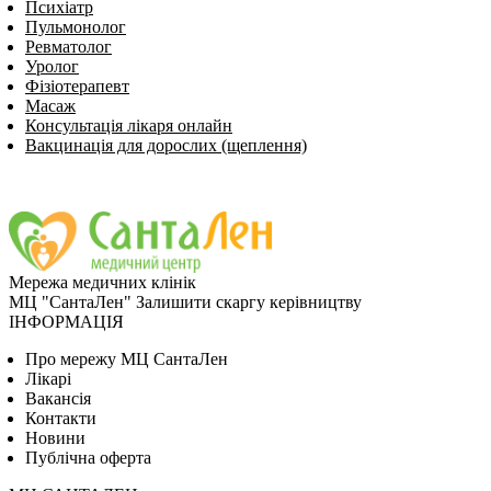
Психіатр
Пульмонолог
Ревматолог
Уролог
Фізіотерапевт
Масаж
Консультація лікаря онлайн
Вакцинація для дорослих (щеплення)
Мережа медичних клінік
МЦ "СантаЛен"
Залишити скаргу керівництву
ІНФОРМАЦІЯ
Про мережу МЦ СантаЛен
Лікарі
Вакансія
Контакти
Новини
Публічна оферта