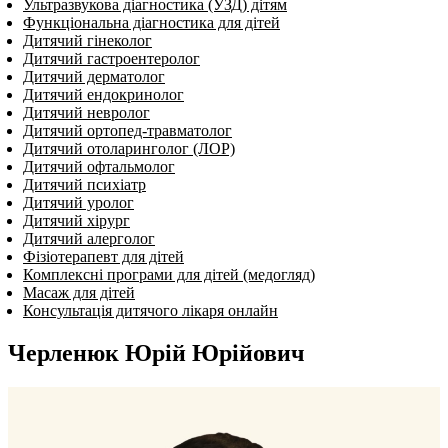
Ультразвукова діагностика (УЗД) дітям
Функціональна діагностика для дітей
Дитячий гінеколог
Дитячий гастроентеролог
Дитячий дерматолог
Дитячий ендокринолог
Дитячий нев­ро­лог
Дитячий ортопед-травматолог
Дитячий отоларинголог (ЛОР)
Дитячий офтальмолог
Дитячий психіатр
Дитячий уролог
Дитячий хірург
Дитячий алерголог
Фізіотерапевт для дітей
Комплексні програми для дітей (медогляд)
Масаж для дітей
Консультація дитячого лікаря онлайн
Черленюк Юрій Юрійович