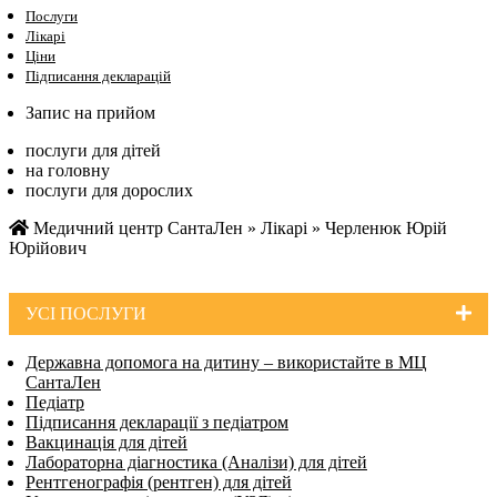
Послуги
Лікарі
Ціни
Підписання декларацій
Запис на прийом
послуги для дітей
на головну
послуги для дорослих
Медичний центр СантаЛен
»
Лікарі
»
Черленюк Юрій
Юрійович
УСI ПОСЛУГИ
Державна допомога на дитину – використайте в МЦ
СантаЛен
Педіатр
Підписання декларації з педіатром
Вакцинація для дітей
Лабораторна діагностика (Аналізи) для дітей
Рентгенографія (рентген) для дітей