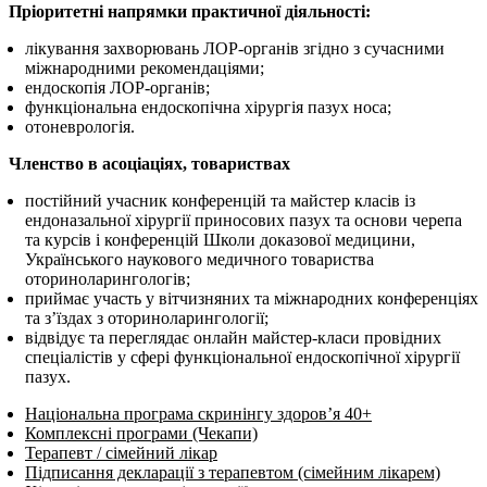
Пріоритетні напрямки практичної діяльності:
лікування захворювань ЛОР-органів згідно з сучасними
міжнародними рекомендаціями;
ендоскопія ЛОР-органів;
функціональна ендоскопічна хірургія пазух носа;
отоневрологія.
Членство в асоціаціях, товариствах
постійний учасник конференцій та майстер класів із
ендоназальної хірургії приносових пазух та основи черепа
та курсів і конференцій Школи доказової медицини,
Українського наукового медичного товариства
оториноларингологів;
приймає участь у вітчизняних та міжнародних конференціях
та з’їздах з оториноларингології;
відвідує та переглядає онлайн майстер-класи провідних
спеціалістів у сфері функціональної ендоскопічної хірургії
пазух.
Національна програма скринінгу здоров’я 40+
Комплексні програми (Чекапи)
Терапевт / сімейний лікар
Підписання декларації з терапевтом (сімейним лікарем)