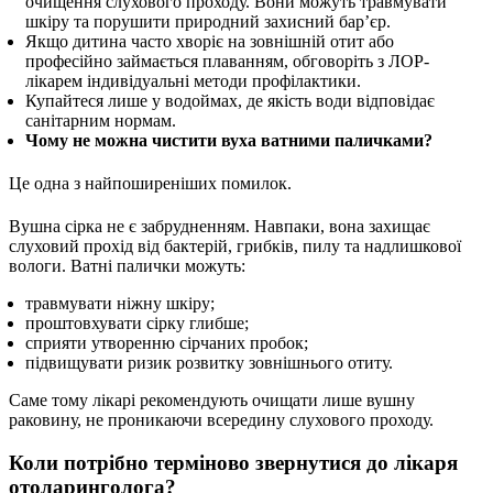
очищення слухового проходу. Вони можуть травмувати
шкіру та порушити природний захисний бар’єр.
Якщо дитина часто хворіє на зовнішній отит або
професійно займається плаванням, обговоріть з ЛОР-
лікарем індивідуальні методи профілактики.
Купайтеся лише у водоймах, де якість води відповідає
санітарним нормам.
Чому не можна чистити вуха ватними паличками?
Це одна з найпоширеніших помилок.
Вушна сірка не є забрудненням. Навпаки, вона захищає
слуховий прохід від бактерій, грибків, пилу та надлишкової
вологи. Ватні палички можуть:
травмувати ніжну шкіру;
проштовхувати сірку глибше;
сприяти утворенню сірчаних пробок;
підвищувати ризик розвитку зовнішнього отиту.
Саме тому лікарі рекомендують очищати лише вушну
раковину, не проникаючи всередину слухового проходу.
Коли потрібно терміново звернутися до лікаря
отоларинголога?