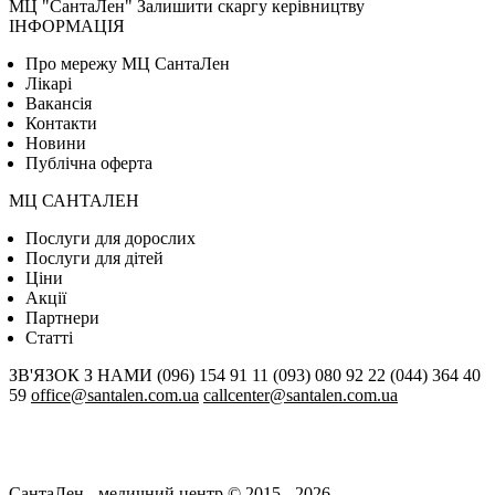
МЦ "СантаЛен"
Залишити скаргу керівництву
ІНФОРМАЦІЯ
Про мережу МЦ СантаЛен
Лікарі
Вакансія
Контакти
Новини
Публічна оферта
МЦ САНТАЛЕН
Послуги для дорослих
Послуги для дітей
Цiни
Акції
Партнери
Статті
ЗВ'ЯЗОК З НАМИ
(096) 154 91 11
(093) 080 92 22
(044) 364 40
59
office@santalen.com.ua
callcenter@santalen.com.ua
СантаЛен - медичний центр © 2015 - 2026