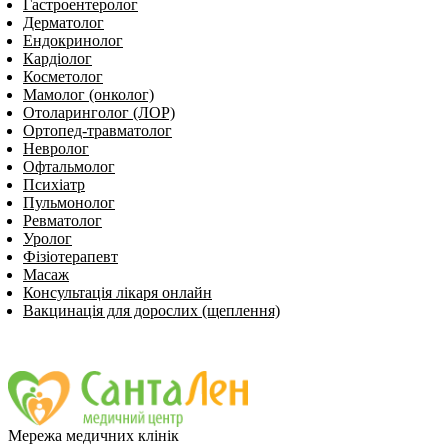
Гастроентеролог
Дерматолог
Ендокринолог
Кардіолог
Косметолог
Мамолог (онколог)
Отоларинголог (ЛОР)
Ортопед-травматолог
Невролог
Офтальмолог
Психіатр
Пульмонолог
Ревматолог
Уролог
Фізіотерапевт
Масаж
Консультація лікаря онлайн
Вакцинація для дорослих (щеплення)
Мережа медичних клінік