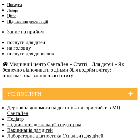
Послуги
Лікарі
Ціни
Підписання декларацій
Запис на прийом
послуги для дітей
на головну
послуги для дорослих
Медичний центр СантаЛен
»
Статті
»
Для детей
»
Як
безпечно відпочивати з дітьми біля водойм влітку:
профілактика зовнішнього отиту
УСI ПОСЛУГИ
Державна допомога на дитину – використайте в МЦ
СантаЛен
Педіатр
Підписання декларації з педіатром
Вакцинація для дітей
Лабораторна діагностика (Аналізи) для дітей