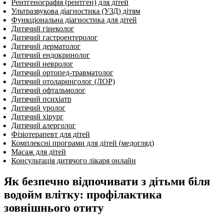
Рентгенографія (рентген) для дітей
Ультразвукова діагностика (УЗД) дітям
Функціональна діагностика для дітей
Дитячий гінеколог
Дитячий гастроентеролог
Дитячий дерматолог
Дитячий ендокринолог
Дитячий нев­ро­лог
Дитячий ортопед-травматолог
Дитячий отоларинголог (ЛОР)
Дитячий офтальмолог
Дитячий психіатр
Дитячий уролог
Дитячий хірург
Дитячий алерголог
Фізіотерапевт для дітей
Комплексні програми для дітей (медогляд)
Масаж для дітей
Консультація дитячого лікаря онлайн
Як безпечно відпочивати з дітьми біля
водойм влітку: профілактика
зовнішнього отиту