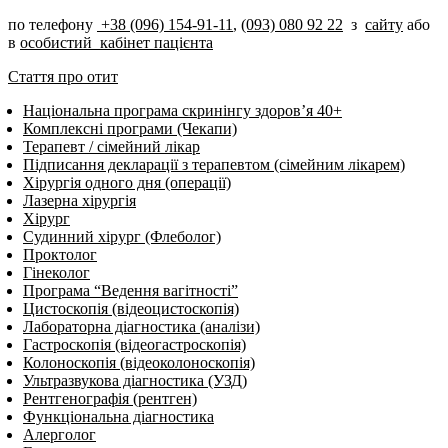
по телефону
+38 (096) 154-91-11
,
(093) 080 92 22
з
сайту
або
в
особистий кабінет пацієнта
Стаття про отит
Національна програма скринінгу здоров’я 40+
Комплексні програми (Чекапи)
Терапевт / сімейний лікар
Підписання декларації з терапевтом (сімейним лікарем)
Хірургія одного дня (операції)
Лазерна хірургія
Хірург
Судинний хірург (Флеболог)
Проктолог
Гінеколог
Програма “Ведення вагітності”
Цистоскопія (відеоцистоскопія)
Лабораторна діагностика (аналізи)
Гастроскопія (відеогастроскопія)
Колоноскопія (відеоколоноскопія)
Ультразвукова діагностика (УЗД)
Рентгенографія (рентген)
Функціональна діагностика
Алерголог