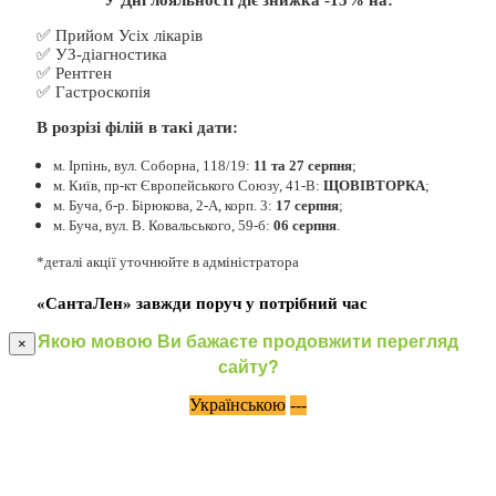
У Дні лояльності діє знижка -15% на:
✅ Прийом Усіх лікарів
✅ УЗ-діагностика
✅ Рентген
✅ Гастроскопія
В розрізі філій в такі дати:
м. Ірпінь, вул. Соборна, 118/19:
11 та 27 серпня
;
м. Київ, пр-кт Європейського Союзу, 41-В:
ЩОВІВТОРКА
;
м. Буча, б-р. Бірюкова, 2-А, корп. 3:
17 серпня
;
м. Буча, вул. В. Ковальського, 59-б:
06 серпня
.
*деталі акції уточнюйте в адміністратора
«СантаЛен» завжди поруч у потрібний час
Якою мовою Ви бажаєте продовжити перегляд
×
сайту?
Українською
---