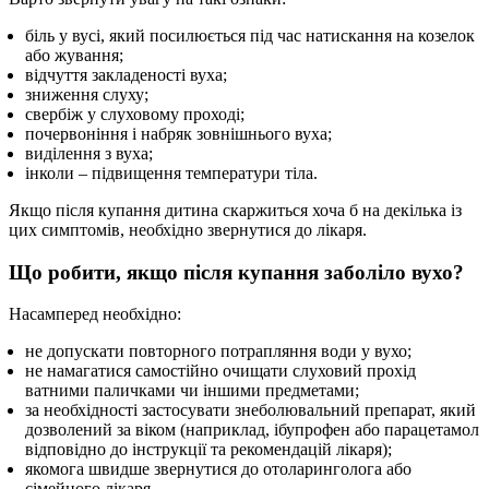
біль у вусі, який посилюється під час натискання на козелок
або жування;
відчуття закладеності вуха;
зниження слуху;
свербіж у слуховому проході;
почервоніння і набряк зовнішнього вуха;
виділення з вуха;
інколи – підвищення температури тіла.
Якщо після купання дитина скаржиться хоча б на декілька із
цих симптомів, необхідно звернутися до лікаря.
Що робити, якщо після купання заболіло вухо?
Насамперед необхідно:
не допускати повторного потрапляння води у вухо;
не намагатися самостійно очищати слуховий прохід
ватними паличками чи іншими предметами;
за необхідності застосувати знеболювальний препарат, який
дозволений за віком (наприклад, ібупрофен або парацетамол
відповідно до інструкції та рекомендацій лікаря);
якомога швидше звернутися до отоларинголога або
сімейного лікаря.