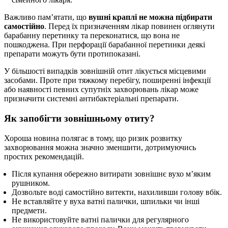
Важливо пам’ятати, що
вушні краплі не можна підбирати
самостійно
. Перед їх призначенням лікар повинен оглянути
барабанну перетинку та переконатися, що вона не
пошкоджена. При перфорації барабанної перетинки деякі
препарати можуть бути протипоказані.
У більшості випадків зовнішній отит лікується місцевими
засобами. Проте при тяжкому перебігу, поширенні інфекції
або наявності певних супутніх захворювань лікар може
призначити системні антибактеріальні препарати.
Як запобігти зовнішньому отиту?
Хороша новина полягає в тому, що ризик розвитку
захворювання можна значно зменшити, дотримуючись
простих рекомендацій.
Після купання обережно витирати зовнішнє вухо м’яким
рушником.
Дозвольте воді самостійно витекти, нахиливши голову вбік.
Не вставляйте у вуха ватні палички, шпильки чи інші
предмети.
Не використовуйте ватні палички для регулярного