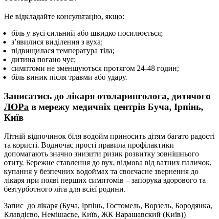
Не відкладайте консультацію, якщо:
біль у вусі сильний або швидко посилюється;
з’явилися виділення з вуха;
підвищилася температура тіла;
дитина погано чує;
симптоми не зменшуються протягом 24-48 годин;
біль виник після травми або удару.
Записатись до лікаря
отоларинголога,
дитячого
ЛОРа
в мережу медичніх центрів Буча, Ірпінь,
Київ
Літній відпочинок біля водойм приносить дітям багато радості
та користі. Водночас прості правила профілактики
допомагають значно знизити ризик розвитку зовнішнього
отиту. Бережне ставлення до вух, відмова від ватних паличок,
купання у безпечних водоймах та своєчасне звернення до
лікаря при появі перших симптомів – запорука здорового та
безтурботного літа для всієї родини.
Запис
до лікаря
(Буча, Ірпінь, Гостомель, Ворзель, Бородянка,
Клавдієво, Немішаєв
е
, Київ
, ЖК Варашавский (Київ))