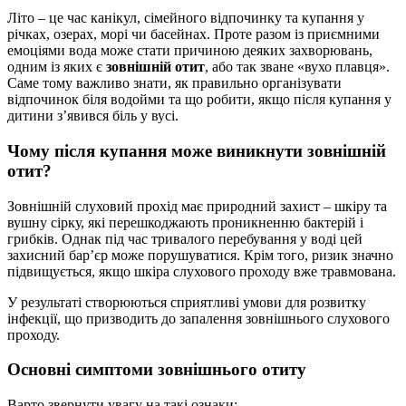
Літо – це час канікул, сімейного відпочинку та купання у
річках, озерах, морі чи басейнах. Проте разом із приємними
емоціями вода може стати причиною деяких захворювань,
одним із яких є
зовнішній отит
, або так зване «вухо плавця».
Саме тому важливо знати, як правильно організувати
відпочинок біля водойми та що робити, якщо після купання у
дитини з’явився біль у вусі.
Чому після купання може виникнути зовнішній
отит?
Зовнішній слуховий прохід має природний захист – шкіру та
вушну сірку, які перешкоджають проникненню бактерій і
грибків. Однак під час тривалого перебування у воді цей
захисний бар’єр може порушуватися. Крім того, ризик значно
підвищується, якщо шкіра слухового проходу вже травмована.
У результаті створюються сприятливі умови для розвитку
інфекції, що призводить до запалення зовнішнього слухового
проходу.
Основні симптоми зовнішнього отиту
Варто звернути увагу на такі ознаки: