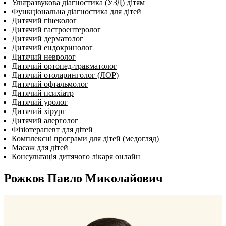
Ультразвукова діагностика (УЗД) дітям
Функціональна діагностика для дітей
Дитячий гінеколог
Дитячий гастроентеролог
Дитячий дерматолог
Дитячий ендокринолог
Дитячий нев­ро­лог
Дитячий ортопед-травматолог
Дитячий отоларинголог (ЛОР)
Дитячий офтальмолог
Дитячий психіатр
Дитячий уролог
Дитячий хірург
Дитячий алерголог
Фізіотерапевт для дітей
Комплексні програми для дітей (медогляд)
Масаж для дітей
Консультація дитячого лікаря онлайн
Рожков Павло Миколайович