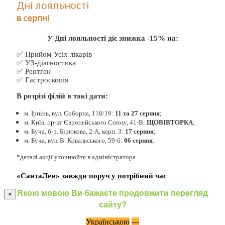
Дні лояльності
в серпні
У Дні лояльності діє знижка -15% на:
✅ Прийом Усіх лікарів
✅ УЗ-діагностика
✅ Рентген
✅ Гастроскопія
В розрізі філій в такі дати:
м. Ірпінь, вул. Соборна, 118/19:
11 та 27 серпня
;
м. Київ, пр-кт Європейського Союзу, 41-В:
ЩОВІВТОРКА
;
м. Буча, б-р. Бірюкова, 2-А, корп. 3:
17 серпня
;
м. Буча, вул. В. Ковальського, 59-б:
06 серпня
.
*деталі акції уточнюйте в адміністратора
«СантаЛен» завжди поруч у потрібний час
Якою мовою Ви бажаєте продовжити перегляд
×
сайту?
Українською
---