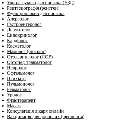
Ультразвукова діагностика (УЗД)
Рентгенографія (рентген)
Функціональна діагностика
Алерголог
Гастроентеролог
Дерматолог
Ендокринолог
Кардіолог
Косметолог
Мамолог (онколог)
Отоларинголог (ЛОР)
Ортопед-травматолог
Невролог
Офтальмолог
Психіатр
Пульмонолог
Ревматолог
Уролог
Фізіотерапевт
Масаж
Консультація лікаря онлайн
Вакцинація для дорослих (щеплення)