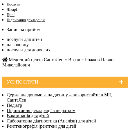
Послуги
Лікарі
Ціни
Підписання декларацій
Запис на прийом
послуги для дітей
на головну
послуги для дорослих
Медичний центр СантаЛен
»
Врачи
»
Рожков Павло
Миколайович
УСI ПОСЛУГИ
Державна допомога на дитину – використайте в МЦ
СантаЛен
Педіатр
Підписання декларації з педіатром
Вакцинація для дітей
Лабораторна діагностика (Аналізи) для дітей
Рентгенографія (рентген) для дітей