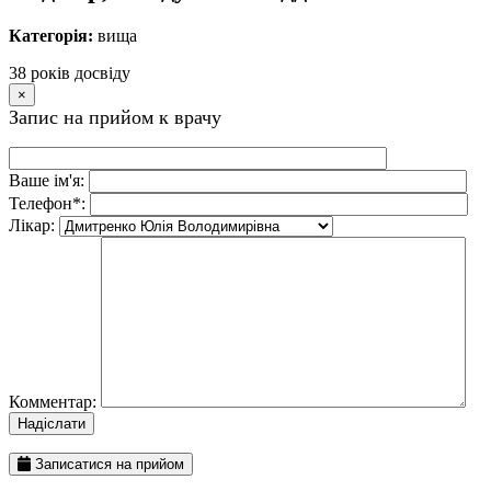
Категорія:
вища
38 рокiв досвiду
×
Запис на прийом к врачу
Ваше iм'я:
Телефон*:
Лiкар:
Комментар:
Записатися на прийом