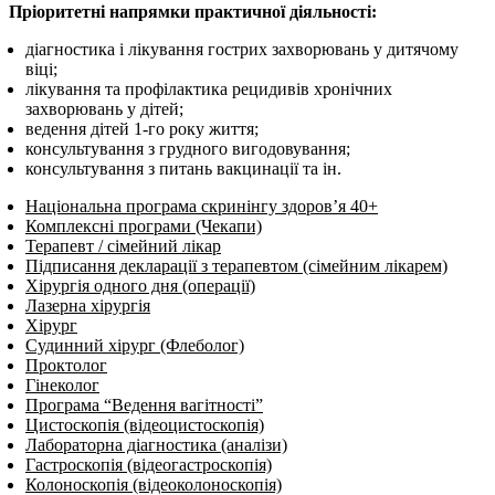
Пріоритетні напрямки практичної діяльності:
діагностика і лікування гострих захворювань у дитячому
віці;
лікування та профілактика рецидивів хронічних
захворювань у дітей;
ведення дітей 1-го року життя;
консультування з грудного вигодовування;
консультування з питань вакцинації та ін.
Національна програма скринінгу здоров’я 40+
Комплексні програми (Чекапи)
Терапевт / сімейний лікар
Підписання декларації з терапевтом (сімейним лікарем)
Хірургія одного дня (операції)
Лазерна хірургія
Хірург
Судинний хірург (Флеболог)
Проктолог
Гінеколог
Програма “Ведення вагітності”
Цистоскопія (відеоцистоскопія)
Лабораторна діагностика (аналізи)
Гастроскопія (відеогастроскопія)
Колоноскопія (відеоколоноскопія)