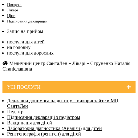
Послуги
Лікарі
Ціни
Підписання декларацій
Запис на прийом
послуги для дітей
на головну
послуги для дорослих
Медичний центр СантаЛен
»
Лікарі
»
Струненко Наталія
Станіславівна
УСI ПОСЛУГИ
Державна допомога на дитину – використайте в МЦ
СантаЛен
Педіатр
Підписання декларації з педіатром
Вакцинація для дітей
Лабораторна діагностика (Аналізи) для дітей
Рентгенографія (рентген) для дітей