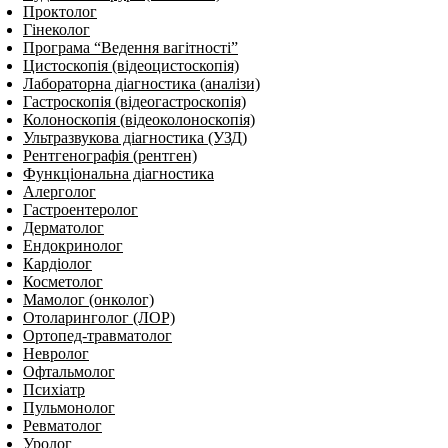
Проктолог
Гінеколог
Програма “Ведення вагітності”
Цистоскопія (відеоцистоскопія)
Лабораторна діагностика (аналізи)
Гастроскопія (відеогастроскопія)
Колоноскопія (відеоколоноскопія)
Ультразвукова діагностика (УЗД)
Рентгенографія (рентген)
Функціональна діагностика
Алерголог
Гастроентеролог
Дерматолог
Ендокринолог
Кардіолог
Косметолог
Мамолог (онколог)
Отоларинголог (ЛОР)
Ортопед-травматолог
Невролог
Офтальмолог
Психіатр
Пульмонолог
Ревматолог
Уролог