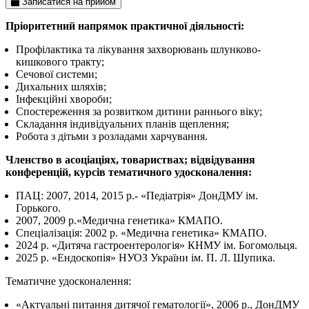
Записатися на прийом
Пріоритетний напрямок практичної діяльності:
Профілактика та лікування захворювань шлунково-
кишкового тракту;
Сечової системи;
Дихальних шляхів;
Інфекційні хвороби;
Спостереження за розвитком дитини раннього віку;
Складання індивідуальних планів щеплення;
Робота з дітьми з розладами харчування.
Членство в асоціаціях, товариствах; відвідування
конференцій, курсів тематичного удосконалення:
ПАЦ: 2007, 2014, 2015 р.- «Педіатрія» ДонДМУ ім.
Горького.
2007, 2009 р.«Медична генетика» КМАПО.
Спеціалізація: 2002 р. «Медична генетика» КМАПО.
2024 р. «Дитяча гастроентерологія» КНМУ ім. Богомольця.
2025 р. «Ендоскопія» НУОЗ України ім. П. Л. Шупика.
Тематичне удосконалення:
«Актуальні питання дитячої гематології», 2006 р., ДонДМУ