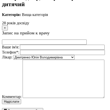
дитячий
Категорія:
Вища категорія
28 рокiв досвiду
×
Запис на прийом к врачу
Ваше iм'я:
Телефон*:
Лiкар:
Комментар: