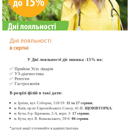
Дні лояльності
в серпні
У Дні лояльності діє знижка -15% на:
✅ Прийом Усіх лікарів
✅ УЗ-діагностика
✅ Рентген
✅ Гастроскопія
В розрізі філій в такі дати:
м. Ірпінь, вул. Соборна, 118/19:
11 та 27 серпня
;
м. Київ, пр-кт Європейського Союзу, 41-В:
ЩОВІВТОРКА
;
м. Буча, б-р. Бірюкова, 2-А, корп. 3:
17 серпня
;
м. Буча, вул. В. Ковальського, 59-б:
06 серпня
.
*деталі акції уточнюйте в адміністратора