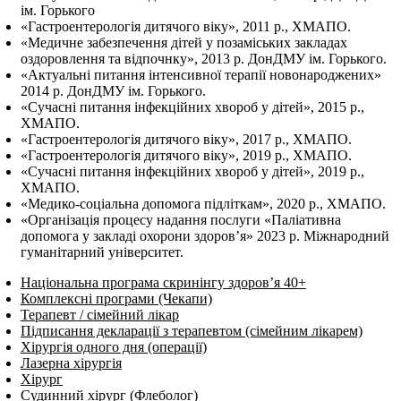
ім. Горького
«Гастроентерологія дитячого віку», 2011 р., ХМАПО.
«Медичне забезпечення дітей у позаміських закладах
оздоровлення та відпочнку», 2013 р. ДонДМУ ім. Горького.
«Актуальні питання інтенсивної терапії новонароджених»
2014 р. ДонДМУ ім. Горького.
«Сучасні питання інфекційних хвороб у дітей», 2015 р.,
ХМАПО.
«Гастроентерологія дитячого віку», 2017 р., ХМАПО.
«Гастроентерологія дитячого віку», 2019 р., ХМАПО.
«Сучасні питання інфекційних хвороб у дітей», 2019 р.,
ХМАПО.
«Медико-соціальна допомога підліткам», 2020 р., ХМАПО.
«Організація процесу надання послуги «Паліативна
допомога у закладі охорони здоров’я» 2023 р. Міжнародний
гуманітарний університет.
Національна програма скринінгу здоров’я 40+
Комплексні програми (Чекапи)
Терапевт / сімейний лікар
Підписання декларації з терапевтом (сімейним лікарем)
Хірургія одного дня (операції)
Лазерна хірургія
Хірург
Судинний хірург (Флеболог)