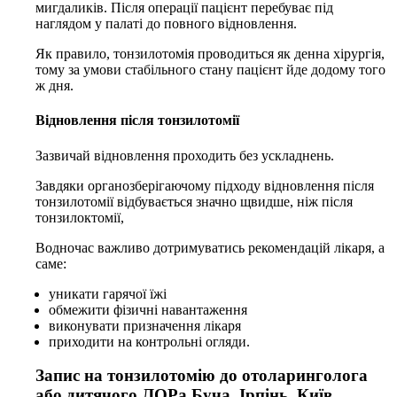
мигдаликів.
Після операції пацієнт перебуває під
наглядом у палаті до повного відновлення.
Як правило, тонзилотомія проводиться як денна хірургія,
тому за умови стабільного стану пацієнт йде додому того
ж дня.
Відновлення після тонзилотомії
Зазвичай відновлення проходить без ускладнень.
Завдяки органозберігаючому підходу відновлення після
тонзилотомії відбувається значно щвидше, ніж після
тонзилоктомії,
Водночас важливо дотримуватись рекомендацій лікаря, а
саме:
уникати гарячої їжі
обмежити фізичні навантаження
виконувати призначення лікаря
приходити на контрольні огляди.
Запис на тонзилотомію до отоларинголога
або
дитячого ЛОРа
Буча, Ірпінь, Київ