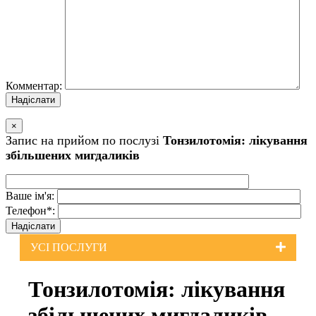
Комментар:
×
Запис на прийом по послузi
Тонзилотомія: лікування
збільшених мигдаликів
Ваше iм'я:
Телефон*:
УСI ПОСЛУГИ
Тонзилотомія: лікування
збільшених мигдаликів