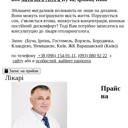
Збільшені мигдаликів впливають не лише на дихання.
Вони можуть погіршувати якість життя. П
орушується
сон,
з’являється втома,
знижується концентрація,
виникає
постійний дискомфорт? Тоді Вам потрібно записатись на
консультуцію до лікаря отоларинголога.
Запис (Буча, Ірпінь, Гостомель, Ворзель, Бородянка,
Клавдієво, Немішаєв
е
, Київ
, ЖК Варашавский (Київ))
по телефону
+38 (096) 154-91-11
,
(093) 080 92 22
з
сайту
або в
особистий кабінет пацієнта
Запис на прийом
Лiкарi
Прайс
на