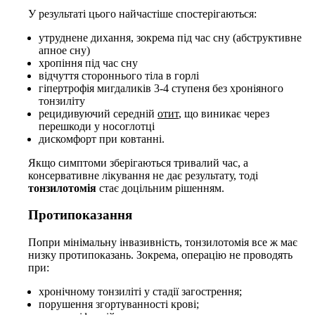
У результаті цього найчастіше спостерігаються:
утруднене дихання, зокрема під час сну (абструктивне
апное сну)
хропіння під час сну
відчуття стороннього тіла в горлі
гіпертрофія мигдаликів 3-4 ступеня без хроніяного
тонзиліту
рецидивуючий середній
отит
, що виникає через
перешкоди у носоглотці
дискомфорт при ковтанні.
Якщо симптоми зберігаються тривалий час, а
консервативне лікування не дає результату, тоді
тонзилотомія
стає доцільним рішенням.
Протипоказання
Попри мінімальну інвазивність, тонзилотомія все ж має
низку протипоказань. Зокрема, операцію не проводять
при:
хронічному тонзиліті у стадії загострення;
порушення згортуванності крові;