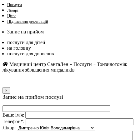
Послуги
Лікарі
Ціни
Підписання декларацій
Запис на прийом
послуги для дітей
на головну
послуги для дорослих
Медичний центр СантаЛен
»
Послуги
»
Тонзилотомія:
лікування збільшених мигдаликів
×
Запис на прийом послузi
Ваше iм'я:
Телефон*:
Лiкар: