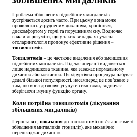
Проблема збільшених піднебінних мигдаликів
зустрічається досить часто. При цьому вона може
проявлятись утрудненим диханням, хропінням,
дискомфортом у горлі та порушенням сну. Водночас
важливо розуміти, що у таких випадках сучасна
отоларингологія пропонує ефективне рішення –
тонзилотомія
.
Тонзилотомія
– це часткове видалення або зменшення
піднебінних мигдаликів. Під час операції видаляється
лише надлишкова тканина, яка заважає нормальному
диханню або ковтанню. Ця хірургіяна процедура набуває
дедалі більшої популярності. насамперед це пов’язано з
тим, що вона дозволяє усунути симптоми, водночас
зберігаючи імунну функцію органу.
Коли потрібна тонзилотомія (лікування
збільшених мигдаликів)
Перш за все,
показання
до тонзилотомії пов’язане саме зі
збільшення мигдаликів (
тонзиліт
), яке механічно
перешкоджає диханню.