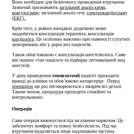
Воно необхідне для безпечного проведення втручання.
Зазвичай призначають
загальний аналіз крові,
коагулограму,
загальний аналіз сечі,
електрокардіограму
(ЕКГ).
Крім того, у деяких випадках додатково може
знадобитися консультація терапевта, консультація
кардіолога
. Це особливо важливо при наявності супутніх
захворювань або у дорослих пацієнтів.
Також обов’язковою є консультація анестезіолога. Саме
він оцінює стан пацієнта та підбирає оптимальний вид
анестезії.
У день проведення
тонзилотомії
пацієнт приходить
вранці до клініки та обов’язково натщесерце.
Перед
операцією
ще раз обговорюються з лікарем всі деталі.
Таким чином, процедура проходить спокійно та
контрольовано.
Операція
Сама оперція виконується під загальним наркозом. Це
забезпечує комфорт та повну безболісність. Під час
втручання видаляється лише надлишкова частина