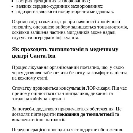
гострих іфекційних захворюваннях;
важких серцево-судинних захворюваннях;
підозри на злоякісні новоутворення мигдаликів.
Окремо слід зазначити, що при наявності хронічного
тонзиліту, операцією вибору залишається
тонзилоктомія
,
оскільки залішена частина мигдаликів може надалі
слугувати осередком інфікуання.
Як проходить тонзилотомія в медичному
центрі СантаЛен
Процес лікування організований поетапно, що, у свою
чергу дозволяє забезпечити безпеку та комфорт пацієнта
на кожному етапі.
Спочатку проводиться консультація
ЛОР-лікаря.
Під час
прийому оцінюється стан мигдаликів, дихання та
загальна клінічна картина.
За потреби, додатково призначаються обстеження. Це
дозволяє підтвердити
показання до тонзилотомії
та
виключити інші патології.
Перед операцією проводиться стандартне обстеження.