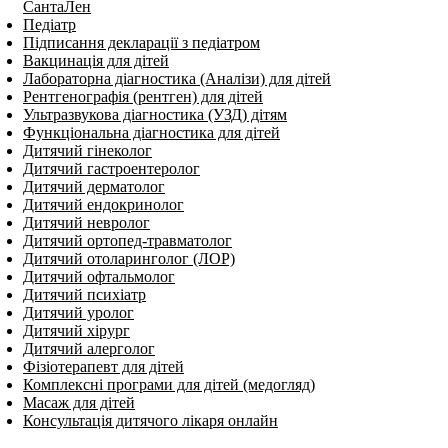
СантаЛен
Педіатр
Підписання декларації з педіатром
Вакцинація для дітей
Лабораторна діагностика (Аналізи) для дітей
Рентгенографія (рентген) для дітей
Ультразвукова діагностика (УЗД) дітям
Функціональна діагностика для дітей
Дитячий гінеколог
Дитячий гастроентеролог
Дитячий дерматолог
Дитячий ендокринолог
Дитячий нев­ро­лог
Дитячий ортопед-травматолог
Дитячий отоларинголог (ЛОР)
Дитячий офтальмолог
Дитячий психіатр
Дитячий уролог
Дитячий хірург
Дитячий алерголог
Фізіотерапевт для дітей
Комплексні програми для дітей (медогляд)
Масаж для дітей
Консультація дитячого лікаря онлайн