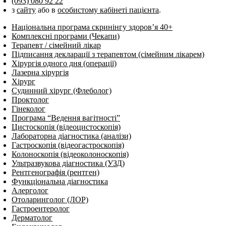
(093) 080 92 22
з
сайту
або в
особистому кабінеті пацієнта
.
Національна програма скринінгу здоров’я 40+
Комплексні програми (Чекапи)
Терапевт / сімейний лікар
Підписання декларації з терапевтом (сімейним лікарем)
Хірургія одного дня (операції)
Лазерна хірургія
Хірург
Судинний хірург (Флеболог)
Проктолог
Гінеколог
Програма “Ведення вагітності”
Цистоскопія (відеоцистоскопія)
Лабораторна діагностика (аналізи)
Гастроскопія (відеогастроскопія)
Колоноскопія (відеоколоноскопія)
Ультразвукова діагностика (УЗД)
Рентгенографія (рентген)
Функціональна діагностика
Алерголог
Отоларинголог (ЛОР)
Гастроентеролог
Дерматолог