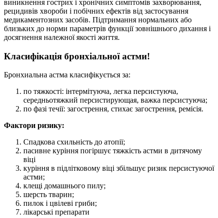
виникнення гострих і хронічних симптомів захворювання,
рецидивів хвороби і побічних ефектів від застосування
медикаментозних засобів. Підтримання нормальних або
близьких до норми параметрів функції зовнішнього дихання і
досягнення належної якості життя.
Класифікація бронхіальної астми!
Бронхиальна астма класифікується за:
по тяжкості: інтермітуюча, легка персистуюча,
середньотяжкий персистирующая, важка персистуюча;
по фазі течії: загострення, стихає загострення, ремісія.
Фактори ризику:
Спадкова схильність до атопії;
пасивне куріння погіршує тяжкість астми в дитячому
віці
куріння в підлітковому віці збільшує ризик персистуючої
астми;
клещі домашнього пилу;
шерсть тварин;
пилок і цвілеві гриби;
лікарські препарати