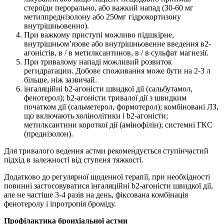
стероїди перорально, або важкий напад (30-60 мг
метилпреднізолону або 250мг гідрокортизону
внутрішньовенно).
При важкому приступі можливо підшкірне,
внутрішньом’язове або внутрішньовенне введення в2-
агоністів, в / в метилксантинов, в / в сульфат магнезії.
При тривалому нападі можливий розвиток
регидратации. Добове споживання може бути на 2-3 л
більше, ніж зазвичай.
інгаляційні b2-агоністи швидкої дії (сальбутамол,
фенотерол); b2-агоністи тривалої дії з швидким
початком дії (сальметерол, формотерол); комбіновані ЛЗ,
що включають холінолітики і b2-агоністи;
метилксантини короткої дії (амінофілін); системні ГКС
(преднізолон).
Для тривалого ведення астми рекомендується ступінчастий
підхід в залежності від ступеня тяжкості.
Додатково до регулярної щоденної терапії, при необхідності
повинні застосовуватися інгаляційні b2-агоністи швидкої дії,
але не частіше 3-4 разів на день, фіксована комбінація
фенотеролу і іпротропія броміду.
Профілактика бронхіальної астми