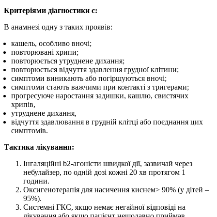
Критеріями діагностики є:
В анамнезі одну з таких проявів:
кашель, особливо вночі;
повторювані хрипи;
повторюється утруднене дихання;
повторюється відчуття здавлення грудної клітини;
симптоми виникають або погіршуються вночі;
симптоми стають важчими при контакті з тригерами;
прогресуюче наростання задишки, кашлю, свистячих
хрипів,
утруднене дихання,
відчуття здавлювання в грудній клітці або поєднання цих
симптомів.
Тактика лікування:
Інгаляційні b2-агоністи швидкої дії, зазвичай через
небулайзер, по одній дозі кожні 20 хв протягом 1
години.
Оксигенотерапія для насичення киснем> 90% (у дітей –
95%).
Системні ГКС, якщо немає негайної відповіді на
лікування або якщо пацієнт нещодавно приймав