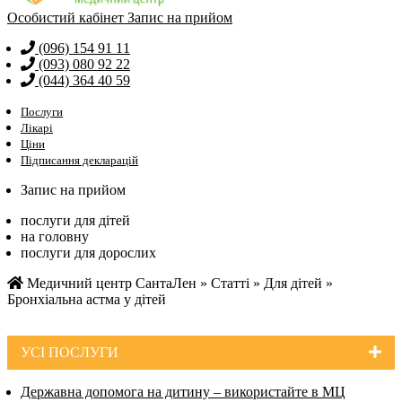
Особистий кабінет
Запис на прийом
(096) 154 91 11
(093) 080 92 22
(044) 364 40 59
Послуги
Лікарі
Ціни
Підписання декларацій
Запис на прийом
послуги для дітей
на головну
послуги для дорослих
Медичний центр СантаЛен
»
Статті
»
Для дітей
»
Бронхіальна астма у дітей
УСI ПОСЛУГИ
Державна допомога на дитину – використайте в МЦ