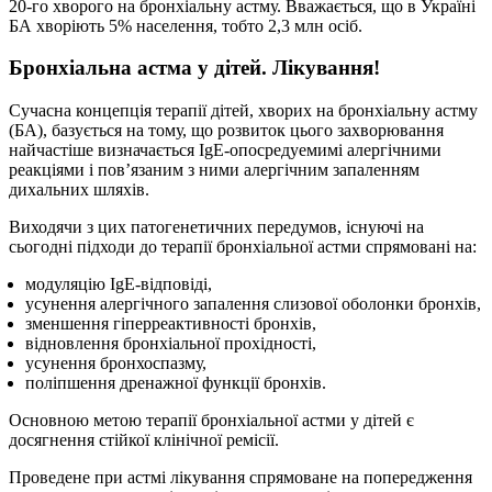
20-го хворого на бронхіальну астму. Вважається, що в Україні
БА хворіють 5% населення, тобто 2,3 млн осіб.
Бронхіальна астма у дітей. Лікування!
Сучасна концепція терапії дітей, хворих на бронхіальну астму
(БА), базується на тому, що розвиток цього захворювання
найчастіше визначається IgE-опосредуемимі алергічними
реакціями і пов’язаним з ними алергічним запаленням
дихальних шляхів.
Виходячи з цих патогенетичних передумов, існуючі на
сьогодні підходи до терапії бронхіальної астми спрямовані на:
модуляцію IgE-відповіді,
усунення алергічного запалення слизової оболонки бронхів,
зменшення гіперреактивності бронхів,
відновлення бронхіальної прохідності,
усунення бронхоспазму,
поліпшення дренажної функції бронхів.
Основною метою терапії бронхіальної астми у дітей є
досягнення стійкої клінічної ремісії.
Проведене при астмі лікування спрямоване на попередження