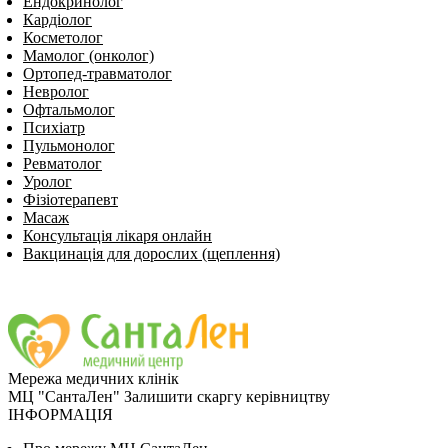
Ендокринолог
Кардіолог
Косметолог
Мамолог (онколог)
Ортопед-травматолог
Невролог
Офтальмолог
Психіатр
Пульмонолог
Ревматолог
Уролог
Фізіотерапевт
Масаж
Консультація лікаря онлайн
Вакцинація для дорослих (щеплення)
Мережа медичних клінік
МЦ "СантаЛен"
Залишити скаргу керівництву
ІНФОРМАЦІЯ