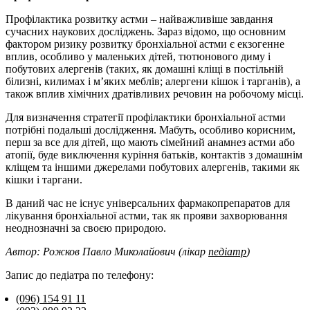
Профілактика розвитку астми – найважливіше завдання
сучасних наукових досліджень. Зараз відомо, що основним
фактором ризику розвитку бронхіальної астми є екзогенне
вплив, особливо у маленьких дітей, тютюнового диму і
побутових алергенів (таких, як домашні кліщі в постільній
білизні, килимах і м’яких меблів; алергени кішок і тарганів), а
також вплив хімічних дратівливих речовин на робочому місці.
Для визначення стратегії профілактики бронхіальної астми
потрібні подальші дослідження. Мабуть, особливо корисним,
перш за все для дітей, що мають сімейний анамнез астми або
атопії, буде виключення куріння батьків, контактів з домашнім
кліщем та іншими джерелами побутових алергенів, такими як
кішки і таргани.
В даний час не існує універсальних фармакопрепаратов для
лікування бронхіальної астми, так як прояви захворювання
неоднозначні за своєю природою.
Автор: Рожков Павло Миколайович (лікар
педіатр
)
Запис до педіатра по телефону:
(096) 154 91 11