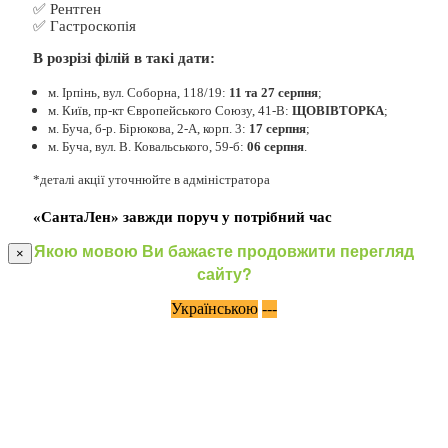
✅ Рентген
✅ Гастроскопія
В розрізі філій в такі дати:
м. Ірпінь, вул. Соборна, 118/19:
11 та 27 серпня
;
м. Київ, пр-кт Європейського Союзу, 41-В:
ЩОВІВТОРКА
;
м. Буча, б-р. Бірюкова, 2-А, корп. 3:
17 серпня
;
м. Буча, вул. В. Ковальського, 59-б:
06 серпня
.
*деталі акції уточнюйте в адміністратора
«СантаЛен» завжди поруч у потрібний час
Якою мовою Ви бажаєте продовжити перегляд
×
сайту?
Українською
---