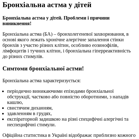
Бронхіальна астма у дітей
Бронхіальна астма у дітей. Проблеми і причини
виникнення!
Бронхіальна астма (БА) – бронхолегеневої захворювання, в
основі якого лежать хронічне алергічне запалення стінки
бронхів з участю різних клітин, особливо еозинофілів,
лімфоцитів і тучних клітин, і бронхіальна гіперреактивність
до різних стимулів.
Симтоми бронхіальної астми!
Бронхіальна астма характеризується:
періодично виникаючими епізодами бронхіальної
обструкції, частково або повністю оборотними, з нападів
кашлю,
свистячим диханням,
здавленням в грудях,
експіраторной задишкою на різні специфічні алергічні та
неспецифічні стимули.
Офіційна статистика в Україні відображає приблизно кожного