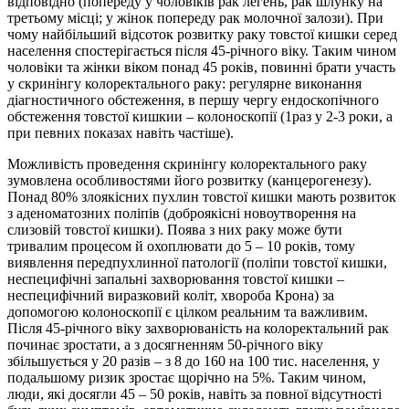
відповідно (попереду у чоловіків рак легень, рак шлунку на
третьому місці; у жінок попереду рак молочної залози). При
чому найбільший відсоток розвитку раку товстої кишки серед
населення спостерігається після 45-річного віку. Таким чином
чоловіки та жінки віком понад 45 років, повинні брати участь
у скринінгу колоректального раку: регулярне виконання
діагностичного обстеження, в першу чергу ендоскопічного
обстеження товстої кишкии – колоноскопії (1раз у 2-3 роки, а
при певних показах навіть частіше).
Можливість проведення скринінгу колоректального раку
зумовлена особливостями його розвитку (канцерогенезу).
Понад 80% злоякісних пухлин товстої кишки мають розвиток
з аденоматозних поліпів (доброякісні новоутворення на
слизовій товстої кишки). Поява з них раку може бути
тривалим процесом й охоплювати до 5 – 10 років, тому
виявлення передпухлинної патології (поліпи товстої кишки,
неспецифічні запальні захворювання товстої кишки –
неспецифічний виразковий коліт, хвороба Крона) за
допомогою колоноскопії є цілком реальним та важливим.
Після 45-річного віку захворюваність на колоректальний рак
починає зростати, а з досягненням 50-річного віку
збільшується у 20 разів – з 8 до 160 на 100 тис. населення, у
подальшому ризик зростає щорічно на 5%. Таким чином,
люди, які досягли 45 – 50 років, навіть за повної відсутності