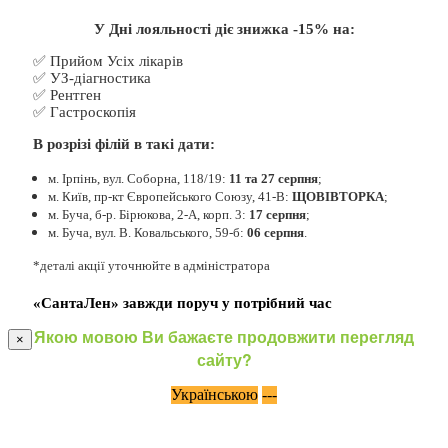
У Дні лояльності діє знижка -15% на:
✅ Прийом Усіх лікарів
✅ УЗ-діагностика
✅ Рентген
✅ Гастроскопія
В розрізі філій в такі дати:
м. Ірпінь, вул. Соборна, 118/19:
11 та 27 серпня
;
м. Київ, пр-кт Європейського Союзу, 41-В:
ЩОВІВТОРКА
;
м. Буча, б-р. Бірюкова, 2-А, корп. 3:
17 серпня
;
м. Буча, вул. В. Ковальського, 59-б:
06 серпня
.
*деталі акції уточнюйте в адміністратора
«СантаЛен» завжди поруч у потрібний час
Якою мовою Ви бажаєте продовжити перегляд
×
сайту?
Українською
---