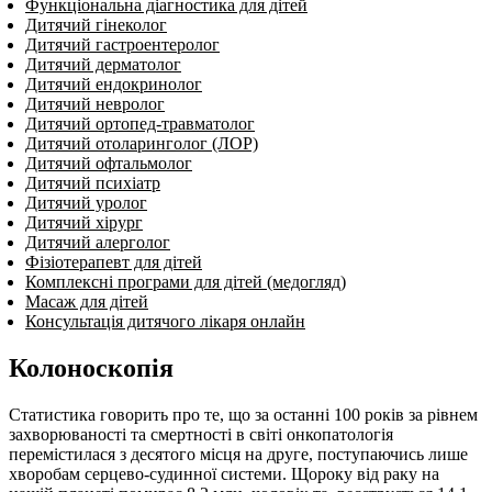
Функціональна діагностика для дітей
Дитячий гінеколог
Дитячий гастроентеролог
Дитячий дерматолог
Дитячий ендокринолог
Дитячий нев­ро­лог
Дитячий ортопед-травматолог
Дитячий отоларинголог (ЛОР)
Дитячий офтальмолог
Дитячий психіатр
Дитячий уролог
Дитячий хірург
Дитячий алерголог
Фізіотерапевт для дітей
Комплексні програми для дітей (медогляд)
Масаж для дітей
Консультація дитячого лікаря онлайн
Колоноскопія
Статистика говорить про те, що за останні 100 років за рівнем
захворюваності та смертності в світі онкопатологія
перемістилася з десятого місця на друге, поступаючись лише
хворобам серцево-судинної системи. Щороку від раку на