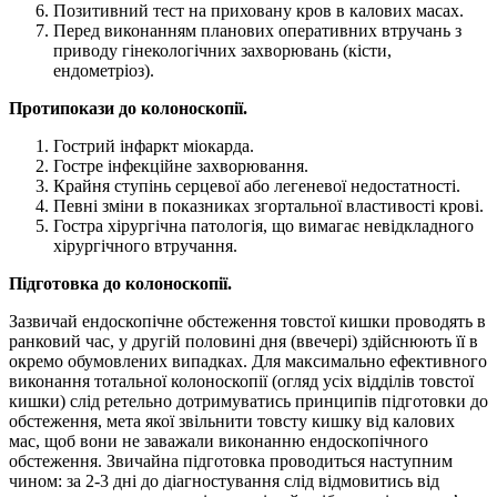
Позитивний тест на приховану кров в калових масах.
Перед виконанням планових оперативних втручань з
приводу гінекологічних захворювань (кісти,
ендометріоз).
Протипокази до колоноскопії.
Гострий інфаркт міокарда.
Гостре інфекційне захворювання.
Крайня ступінь серцевої або легеневої недостатності.
Певні зміни в показниках згортальної властивості крові.
Гостра хірургічна патологія, що вимагає невідкладного
хірургічного втручання.
Підготовка до колоноскопії.
Зазвичай ендоскопічне обстеження товстої кишки проводять в
ранковий час, у другій половині дня (ввечері) здійснюють її в
окремо обумовлених випадках. Для максимально ефективного
виконання тотальної колоноскопії (огляд усіх відділів товстої
кишки) слід ретельно дотримуватись принципів підготовки до
обстеження, мета якої звільнити товсту кишку від калових
мас, щоб вони не заважали виконанню ендоскопічного
обстеження. Звичайна підготовка проводиться наступним
чином: за 2-3 дні до діагностування слід відмовитись від