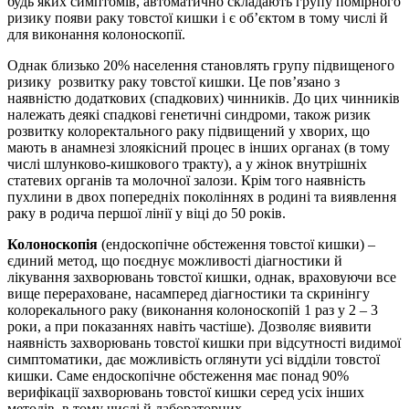
будь яких симптомів, автоматично складають групу помірного
ризику появи раку товстої кишки і є об’єктом в тому числі й
для виконання колоноскопії.
Однак близько 20% населення становлять групу підвищеного
ризику розвитку раку товстої кишки. Це пов’язано з
наявністю додаткових (спадкових) чинників. До цих чинників
належать деякі спадкові генетичні синдроми, також ризик
розвитку колоректального раку підвищений у хворих, що
мають в анамнезі злоякісний процес в інших органах (в тому
числі шлунково-кишкового тракту), а у жінок внутрішніх
статевих органів та молочної залози. Крім того наявність
пухлини в двох попередніх поколіннях в родині та виявлення
раку в родича першої лінії у віці до 50 років.
Колоноскопія
(ендоскопічне обстеження товстої кишки) –
єдиний метод, що поєднує можливості діагностики й
лікування захворювань товстої кишки, однак, враховуючи все
вище перераховане, насамперед діагностики та скринінгу
колорекального раку (виконання колоноскопій 1 раз у 2 – 3
роки, а при показаннях навіть частіше). Дозволяє виявити
наявність захворювань товстої кишки при відсутності видимої
симптоматики, дає можливість оглянути усі відділи товстої
кишки. Саме ендоскопічне обстеження має понад 90%
верифікації захворювань товстої кишки серед усіх інших
методів, в тому числі й лабораторних.