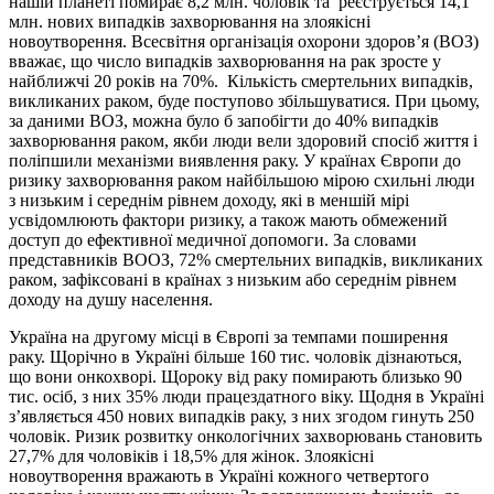
нашій планеті помирає 8,2 млн. чоловік та реєструється 14,1
млн. нових випадків захворювання на злоякісні
новоутворення. Всесвітня організація охорони здоров’я (ВОЗ)
вважає, що число випадків захворювання на рак зросте у
найближчі 20 років на 70%. Кількість смертельних випадків,
викликаних раком, буде поступово збільшуватися. При цьому,
за даними ВОЗ, можна було б запобігти до 40% випадків
захворювання раком, якби люди вели здоровий спосіб життя і
поліпшили механізми виявлення раку. У країнах Європи до
ризику захворювання раком найбільшою мірою схильні люди
з низьким і середнім рівнем доходу, які в меншій мірі
усвідомлюють фактори ризику, а також мають обмежений
доступ до ефективної медичної допомоги. За словами
представників ВООЗ, 72% смертельних випадків, викликаних
раком, зафіксовані в країнах з низьким або середнім рівнем
доходу на душу населення.
Україна на другому місці в Європі за темпами поширення
раку. Щорічно в Україні більше 160 тис. чоловік дізнаються,
що вони онкохворі. Щороку від раку помирають близько 90
тис. осіб, з них 35% люди працездатного віку. Щодня в Україні
з’являється 450 нових випадків раку, з них згодом гинуть 250
чоловік. Ризик розвитку онкологічних захворювань становить
27,7% для чоловіків і 18,5% для жінок. Злоякісні
новоутворення вражають в Україні кожного четвертого