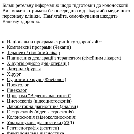
Більш ретельну інформацію щодо підготовки до колоноскопії
Ви зможете отримати безпосередньо від лікаря або медичного
персоналу клініки. Пам’ятайте, самолікування шкодить
Вашому здоров’ю.
Національна програма скринінгу здоров’я 40+
Комплексні програми (Чекапи)
Терапевт / сімейний лікар
Підписання декларації з терапевтом (сімейним лікарем)
Хірургія одного дня (операції)
Лазерна хірургія
Хірург
Судинний хірург (Флеболог)
Проктолог
Гінеколог
Програма “Ведення вагітності”
Цистоскопія (відеоцистоскопія)
Лабораторна діагностика (аналізи)
Гастроскопія (відеогастроскопія)
Колоноскопія (відеоколоноскопія)
Ультразвукова діагностика (УЗД)
Рентгенографія (рентген)
Функціональна діагностика