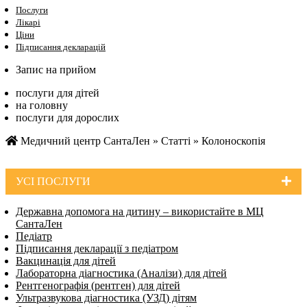
Послуги
Лікарі
Ціни
Підписання декларацій
Запис на прийом
послуги для дітей
на головну
послуги для дорослих
Медичний центр СантаЛен
»
Статті
»
Колоноскопія
УСI ПОСЛУГИ
Державна допомога на дитину – використайте в МЦ
СантаЛен
Педіатр
Підписання декларації з педіатром
Вакцинація для дітей
Лабораторна діагностика (Аналізи) для дітей
Рентгенографія (рентген) для дітей
Ультразвукова діагностика (УЗД) дітям