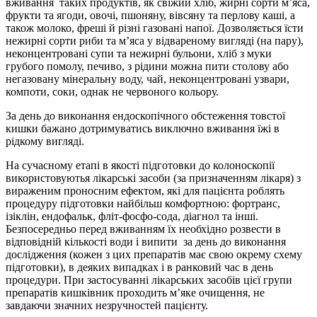
вживання таких продуктів, як свіжий хліб, жирні сорти м’яса,
фрукти та ягоди, овочі, пшоняну, вівсяну та перлову каші, а
також молоко, фреші й різні газовані напої. Дозволяється їсти
нежирні сорти риби та м’яса у відвареному вигляді (на пару),
неконцентровані супи та нежирні бульони, хліб з муки
грубого помолу, печиво, з рідини можна пити столову або
негазовану мінеральну воду, чай, неконцентровані узвари,
компоти, соки, однак не червоного кольору.
За день до виконання ендоскопічного обстеження товстої
кишки бажано дотримуватись виключно вживання їжі в
рідкому вигляді.
На сучасному етапі в якості підготовки до колоноскопії
використовуютья лікарські засоби (за призначенням лікаря) з
вираженим проносним ефектом, які для пацієнта роблять
процедуру підготовки найбільш комфортною: фортранс,
ізіклін, ендофальк, фліт-фосфо-сода, діагнол та інші.
Безпосередньо перед вживанням їх необхідно розвести в
відповідній кількості води і випити за день до виконання
дослідження (кожен з цих препаратів має свою окрему схему
підготовки), в деяких випадках і в ранковий час в день
процедури. При застосуванні лікарських засобів цієї групи
препаратів кишківник проходить м’яке очищення, не
завдаючи значних незручностей пацієнту.