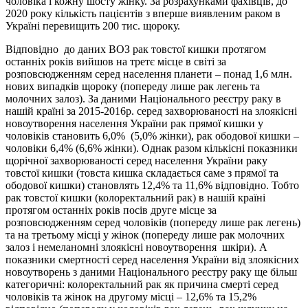
чоловіка і кожну шосту жінку. За розрахунками фахівців, до
2020 року кількість пацієнтів з вперше виявленим раком в
Україні перевищить 200 тис. щороку.
Відповідно до даних ВОЗ рак товстої кишки протягом
останніх років вийшов на третє місце в світі за
розповсюдженням серед населення планети – понад 1,6 млн.
нових випадків щороку (попереду лише рак легень та
молочних залоз). За даними Національного реєстру раку в
нашій країні за 2015-2016р. серед захворюваності на злоякісні
новоутворення населення України рак прямої кишки у
чоловіків становить 6,0% (5,0% жінки), рак ободової кишки –
чоловіки 6,4% (6,6% жінки). Однак разом кількісні показники
щорічної захворюваності серед населення України раку
товстої кишки (товста кишка складається саме з прямої та
ободової кишки) становлять 12,4% та 11,6% відповідно. Тобто
рак товстої кишки (колоректальний рак) в нашій країні
протягом останніх років посів друге місце за
розповсюдженням серед чоловіків (попереду лише рак легень)
та на третьому місці у жінок (попереду лише рак молочних
залоз і немеланомні злоякісні новоутворення шкіри). А
показники смертності серед населення України від злоякісних
новоутворень з даними Національного реєстру раку ще більш
категоричні: колоректальний рак як причина смерті серед
чоловіків та жінок на другому місці – 12,6% та 15,2%