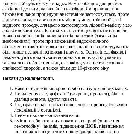
відчуття. У будь якому випадку, Вам необхідно довіритись
фахівцю і дотримуватись його вказівок. Як правило, при
виконанні даної процедури анестезія не застосовується, проте
в деяких випадках виконують місцеву анестезію в області
заднього проходу, для цього застосовують лідокаїн-вмісну мазь
або ксилокаин-гель. Багатьох пацієнтів цікавить питання: чи
можна колоноскопію виконати під наркозом (загальним
знеболенням), проте при виконанні ендоскопічного
обстеження товстої кишки більшість пацієнтів не відчувають
біль, лише незначні неприємні відчуття. Однак іноді фахівці
рекомендують виконувати колоноскопію із застосуванням
загального знеболення, якщо, скажімо, у пацієнта є ознаки
спайкової хвороби, а також дітям до 10-річного віку.
Покази до колоноскопії.
Наявність домішків крові та/або слизу в калових масах.
Порушення акту дефекації (закрепи, проноси), біль в
ділянці живота, здуття живота.
Підозра або наявність онкологічного процесу будь-якої
локалізації в організмі.
Невмотивоване зниження ваги.
Зміни в лабораторних показниках крові (зниження
гемоглобіну – анемія, підвищення ШОЕ, підвищення
показників специфічних онкомаркерів крові тощо).