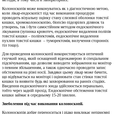
Колоноскопія може виконуватись як з діагностичною метою,
коли лікар-ендоскопіст під час виконання процедури
проводить візуальну оцінку стану слизової оболонки товстої
кишки, хромоколоноскопію, біопсію підозрілих ділянок та
утворень, так і бути самостійним методом ендоскопічного
лікування (зупинка кровотеч, ендоскопічне видалення поліпів
товстої кишки – поліпектомія, ендоскопічне видалення
пухлин товстої кишки – туморектомія, вилучення сторонніх
тіл тощо).
Для проведення колоноскопії використовується оптичний
гнучкий зонд, який оснащений відеокамерою зі спеціальним
підсвічуванням, що дозволяє виводити зображення на монітор
з певним збільшенням, а також одночасно проводити запис
обстеження на різні носії. Завдяки цьому лікар може бачити,
що відбувається на моніторі і оцінювати стан стінки товстої
кишки та виявити будь які захворювання на ранніх стадіях.
Введення ендоскопічного зонда здійснюється перанально,
тобто через задній прохід. Ендоскопічне обстеження товстої
кишки займає в середньому 15-20 хвилин.
Знеболення під час виконання колоноскопії.
Колоноскопія добре переноситься і рідко викликає неприємні