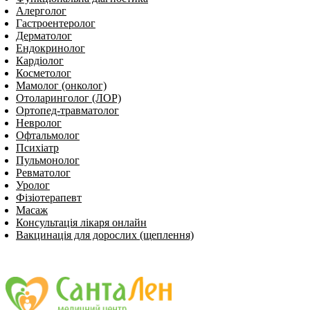
Алерголог
Гастроентеролог
Дерматолог
Ендокринолог
Кардіолог
Косметолог
Мамолог (онколог)
Отоларинголог (ЛОР)
Ортопед-травматолог
Невролог
Офтальмолог
Психіатр
Пульмонолог
Ревматолог
Уролог
Фізіотерапевт
Масаж
Консультація лікаря онлайн
Вакцинація для дорослих (щеплення)