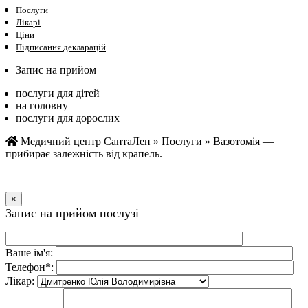
Послуги
Лікарі
Ціни
Підписання декларацій
Запис на прийом
послуги для дітей
на головну
послуги для дорослих
Медичний центр СантаЛен
»
Послуги
»
Вазотомія —
прибирає залежність від крапель.
×
Запис на прийом послузi
Ваше iм'я:
Телефон*:
Лiкар: