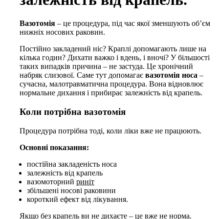
Вазотомія
– це процедура, під час якої зменшують об’єм
нижніх носових раковин.
Постійно закладений ніс? Краплі допомагають лише на
кілька годин? Дихати важко і вдень, і вночі?
У більшості
таких випадків причина – не застуда. Це хронічний
набряк слизової. Саме тут допомагає
вазотомія носа
–
сучасна, малотравматична процедура. Вона відновлює
нормальне дихання і прибирає залежність від крапель.
Коли потрібна вазотомія
Процедура потрібна тоді, коли ліки вже не працюють.
Основні показання:
постійна закладеність носа
залежність від крапель
вазомоторний
риніт
збільшені носові раковини
короткий ефект від лікування.
Якщо без крапель ви не дихаєте – це вже не норма.