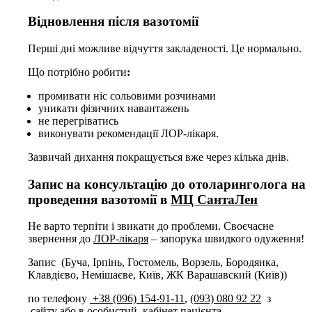
Відновлення після вазотомії
Перші дні можливе відчуття закладеності. Це нормально.
Що потрібно робити
:
промивати ніс сольовими розчинами
уникати фізичних навантажень
не перегріватись
виконувати рекомендації ЛОР-лікаря.
Зазвичай дихання покращується вже через кілька днів.
Запис на консультацію до отоларинголога на
проведення вазотомії в
МЦ СантаЛен
Не варто терпіти і звикати до проблеми. Своєчасне
звернення до
ЛОР-лікаря
– запорука швидкого одуження!
Запис (Буча, Ірпінь, Гостомель, Ворзель, Бородянка,
Клавдієво, Немішаєв
е
, Київ
, ЖК Варашавский (Київ))
по телефону
+38 (096) 154-91-11
,
(093) 080 92 22
з
сайту
або в
особистий кабінет пацієнта