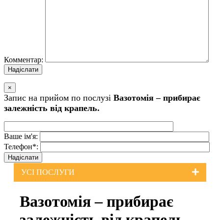
Комментар:
×
Запис на прийом по послузi
Вазотомія – прибирає
залежність від крапель.
Ваше iм'я:
Телефон*:
УСI ПОСЛУГИ
Вазотомія – прибирає
залежність від крапель.