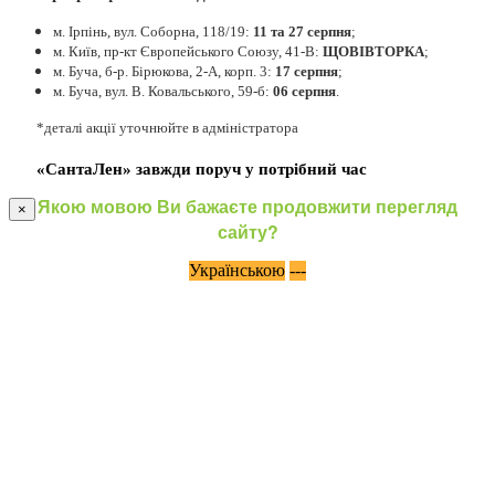
м. Ірпінь, вул. Соборна, 118/19:
11 та 27 серпня
;
м. Київ, пр-кт Європейського Союзу, 41-В:
ЩОВІВТОРКА
;
м. Буча, б-р. Бірюкова, 2-А, корп. 3:
17 серпня
;
м. Буча, вул. В. Ковальського, 59-б:
06 серпня
.
*деталі акції уточнюйте в адміністратора
«СантаЛен» завжди поруч у потрібний час
Якою мовою Ви бажаєте продовжити перегляд
×
сайту?
Українською
---