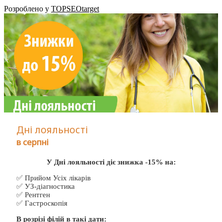
Розроблено у
TOPSEOtarget
Дні лояльності
в серпні
У Дні лояльності діє знижка -15% на:
✅ Прийом Усіх лікарів
✅ УЗ-діагностика
✅ Рентген
✅ Гастроскопія
В розрізі філій в такі дати: