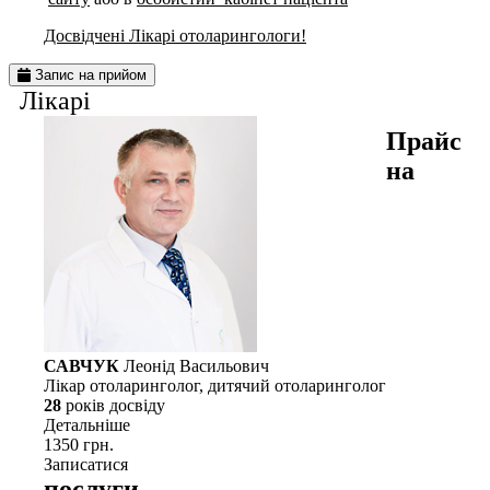
Досвідчені Лікарі отоларингологи!
Запис на прийом
Лiкарi
Прайс
на
САВЧУК
Леонід Васильович
Лікар отоларинголог, дитячий отоларинголог
28
рокiв досвiду
Детальнiше
1350 грн.
Записатися
послуги