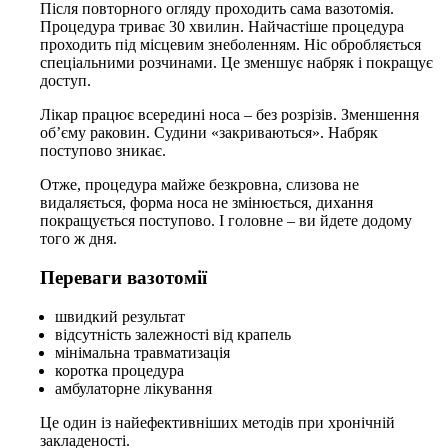
Після повторного огляду проходить сама вазотомія.
Процедура триває 30 хвилин. Найчастіше процедура
проходить під місцевим знеболенням. Ніс обробляється
спеціальними розчинами. Це зменшує набряк і покращує
доступ.
Лікар працює всередині носа – без розрізів. Зменшення
об’єму раковин. Судини «закриваються». Набряк
поступово зникає.
Отже, процедура майже безкровна, слизова не
видаляється, форма носа не змінюється, дихання
покращується поступово. І головне – ви йдете додому
того ж дня.
Переваги вазотомії
швидкий результат
відсутність залежності від крапель
мінімальна травматизація
коротка процедура
амбулаторне лікування
Це один із найефективніших методів при хронічній
закладеності.