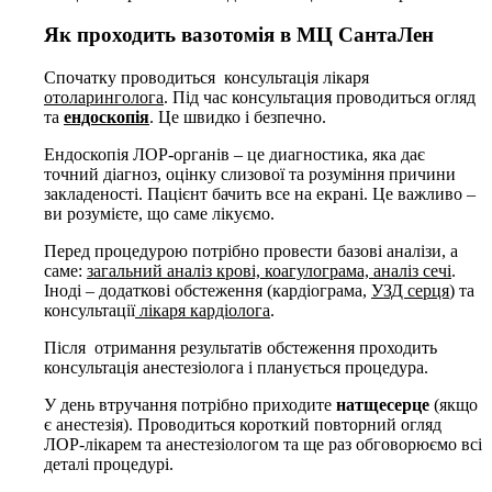
Як проходить вазотомія в МЦ СантаЛен
Спочатку проводиться консультація лікаря
отоларинголога
. Під час консультация проводиться огляд
та
ендоскопія
. Це швидко і безпечно.
Ендоскопія ЛОР-органів – це диагностика, яка дає
точний діагноз, оцінку слизової та розуміння причини
закладеності. Пацієнт бачить все на екрані. Це важливо –
ви розумієте, що саме лікуємо.
Перед процедурою потрібно провести базові аналізи, а
саме:
загальний аналіз крові, коагулограма, аналіз сечі
.
Іноді – додаткові обстеження (кардіограма,
УЗД серця
) та
консультації
лікаря кардіолога
.
Після отримання результатів обстеження проходить
консультація анестезіолога і планується процедура.
У день втручання потрібно приходите
натщесерце
(якщо
є анестезія). Проводиться короткий повторний огляд
ЛОР-лікарем та анестезіологом та ще раз обговорюємо всі
деталі процедурі.