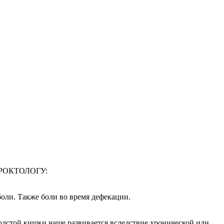
РОКТОЛОГУ:
оли. Также боли во время дефекации.
толстой кишки чаще развивается вследствие хронической или