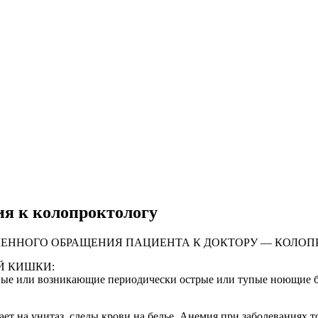
я к колопроктологу
ЕННОГО ОБРАЩЕНИЯ ПАЦИЕНТА К ДОКТОРУ — КОЛОП
ОЙ КИШКИ:
ные или возникающие периодически острые или тупые ноющие б
ает на унитаз, следы крови на белье. Анемия при заболеваниях 