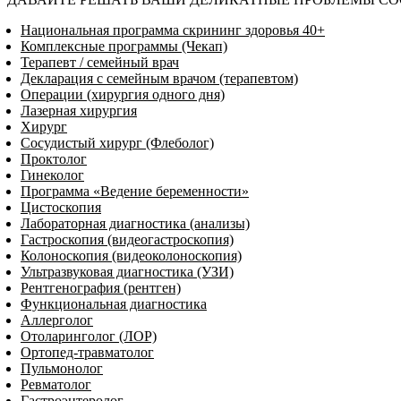
Национальная программа скрининг здоровья 40+
Комплексные программы (Чекап)
Терапевт / семейный врач
Декларация с семейным врачом (терапевтом)
Операции (хирургия одного дня)
Лазерная хирургия
Хирург
Сосудистый хирург (Флеболог)
Проктолог
Гинеколог
Программа «Ведение беременности»
Цистоскопия
Лабораторная диагностика (анализы)
Гастроскопия (видеогастроскопия)
Колоноскопия (видеоколоноскопия)
Ультразвуковая диагностика (УЗИ)
Рентгенография (рентген)
Функциональная диагностика
Аллерголог
Отоларинголог (ЛОР)
Ортопед-травматолог
Пульмонолог
Ревматолог
Гастроэнтеролог