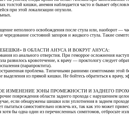
ах толстой кишки, анемия наблюдается часто и бывает обусловл
ейся при этой локализации опухоли.
льных.
ение неполного освобождения после стула или, наоборот — част
е чередование состояний запоров и жидкого стула. Такие симпт
РЕБЕШКИ» В ОБЛАСТИ АНУСА И ВОКРУГ АНУСА:
вания из анального отверстия. При геморрое осложнения насту
зла развилось кровотечение, к врачу — проктологу следует обр
оспаления (парапроктита).
остраненная проблема. Типичными ранними симптомами этой бол
ые выделения из прямой кишки. Не бойтесь обратиться к врачу,
КОЕ ИЗМЕНЕНИЕ ЗОНЫ ПРОМЕЖНОСТИ И ЗАДНЕГО ПРОХ
очие повреждения области заднего прохода с нарушением целос
лучае, если обнаружены шишки или уплотнения в заднем проход
т пытаться самостоятельно извлечь их, так как это может прив
я хотя бы одна один из перечисленных симптомов, отбросьте из