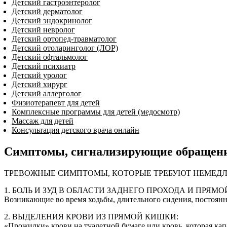
Детский гастроэнтеролог
Детский дерматолог
Детский эндокринолог
Детский невролог
Детский ортопед-травматолог
Детский отоларинголог (ЛОР)
Детский офтальмолог
Детский психиатр
Детский уролог
Детский хирург
Детский аллерголог
Физиотерапевт для детей
Комплексные программы для детей (медосмотр)
Массаж для детей
Консультация детского врача онлайн
Симптомы, сигнализирующие обращени
ТРЕВОЖНЫЕ СИМПТОМЫ, КОТОРЫЕ ТРЕБУЮТ НЕМЕДЛ
1. БОЛЬ И ЗУД В ОБЛАСТИ ЗАДНЕГО ПРОХОДА И ПРЯМ
Возникающие во время ходьбы, длительного сидения, постоян
2. ВЫДЕЛЕНИЯ КРОВИ ИЗ ПРЯМОЙ КИШКИ:
«Прожилки» крови на туалетной бумаге или кровь, которая кап