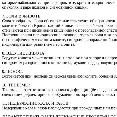
которые наблюдаются при парапроктите, криптите, хроническо
опухолях и раке прямой и сигмовидной кишки.
7. БОЛИ В ЖИВОТЕ:
Схваткообразные боли обычно свидетельствуют об ограниченн
колите и болезни Крона толстой кишки, спаечная болезнь как 
отмечаются при дискинезии кишечника с преобладанием спаст
Постоянные или периодические ноющие, «тупые» боли в живот
неспецифическом язвенном колите, синдроме раздраженной ки
инфильтрата или развитием перитонита.
8. ВЗДУТИЕ ЖИВОТА:
Вздутие живота может возникать не только при запоре и непр
синдромом раздраженного кишечника, муковисцедоз, злоупотр
9. ПОНОС:
Встречается при: неспецифическом язвенном колите, болезни 
10. ТЕНЕЗМЫ:
Тенезмы — частые ложные позывы к дефекации (без выделения 
следствием рефлекторного возбуждения моторной деятельност
11. НЕДЕРЖАНИЕ КАЛА И ГАЗОВ:
Недержание кала и газов наблюдается при врожденных или пр
ДАВАЙТЕ РЕШАТЬ ВАШИ ДЕЛИКАТНЫЕ ПРОБЛЕМЫ СООБЩА, ДРУ