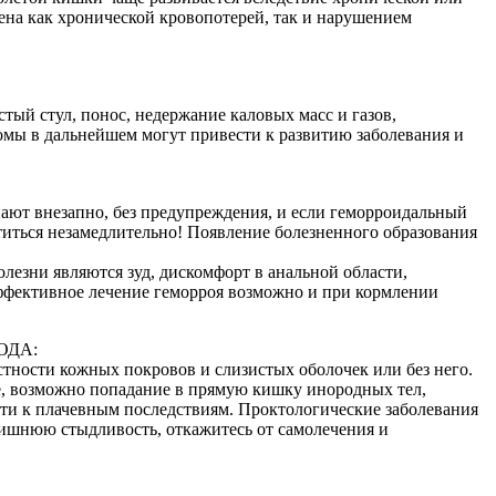
ена как хронической кровопотерей, так и нарушением
ый стул, понос, недержание каловых масс и газов,
омы в дальнейшем могут привести к развитию заболевания и
пают внезапно, без предупреждения, и если геморроидальный
атиться незамедлительно! Появление болезненного образования
езни являются зуд, дискомфорт в анальной области,
 эффективное лечение геморроя возможно и при кормлении
ОДА:
тности кожных покровов и слизистых оболочек или без него.
е, возможно попадание в прямую кишку инородных тел,
ести к плачевным последствиям. Проктологические заболевания
лишнюю стыдливость, откажитесь от самолечения и