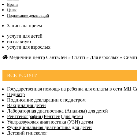
Врачи
Цены
Подписание деклараций
Запись на прием
услуги для детей
на главную
услуги для взрослых
Медичний центр СантаЛен
»
Статті
»
Для взрослых
»
Симпт
ВСЕ УСЛУГИ
Государственная помощь на ребенка для оплаты в сети МЦ 
Педиатр
Подписание декларации с педиатром
Вакцинация детей
Лабораторная диагностика (Анализы) для детей
Рентгенография (Рентген) для детей
Ультразвуковая диагностика (УЗИ) детям
Функциональная диагностика для детей
Детский гинеколог