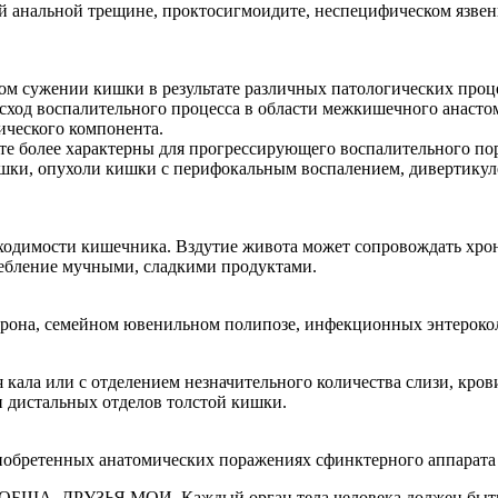
й анальной трещине, проктосигмоидите, неспецифическом язвен
ом сужении кишки в результате различных патологических проц
исход воспалительного процесса в области межкишечного анасто
ического компонента.
е более характерны для прогрессирующего воспалительного по
шки, опухоли кишки с перифокальным воспалением, дивертикуле
оходимости кишечника. Вздутие живота может сопровождать хрон
ебление мучными, сладкими продуктами.
Крона, семейном ювенильном полипозе, инфекционных энтероколи
кала или с отделением незначительного количества слизи, кро
и дистальных отделов толстой кишки.
иобретенных анатомических поражениях сфинктерного аппарата
ЗЬЯ МОИ. Каждый орган тела человека должен быть здоро