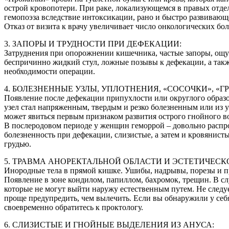
острой кровопотери. При раке, локализующемся в правых отдел
гемопоэза вследствие интоксикации, рано и быстро развивающ
Отказ от визита к врачу увеличивает число онкологических бо
3. ЗАПОРЫ И ТРУДНОСТИ ПРИ ДЕФЕКАЦИИ:
Затруднения при опорожнении кишечника, частые запоры, ощущ
беспричинно жидкий стул, ложные позывы к дефекации, а такж
необходимости операции.
4. БОЛЕЗНЕННЫЕ УЗЛЫ, УПЛОТНЕНИЯ, «СОСОЧКИ», «Г
Появление после дефекации припухлости или округлого образо
узел стал напряженным, твердым и резко болезненным или из у
может явиться первым признаком развития острого гнойного в
В послеродовом периоде у женщин геморрой – довольно распр
болезненность при дефекации, слизистые, а затем и кровянист
грудью.
5. ТРАВМА АНОРЕКТАЛЬНОЙ ОБЛАСТИ И ЭСТЕТИЧЕС
Инородные тела в прямой кишке. Ушибы, надрывы, порезы и пр
Появление в зоне кондилом, папиллом, бахромок, трещин. В с
которые не могут выйти наружу естественным путем. Не следуе
проще предупредить, чем вылечить. Если вы обнаружили у себ
своевременно обратитесь к проктологу.
6. СЛИЗИСТЫЕ И ГНОЙНЫЕ ВЫДЕЛЕНИЯ ИЗ АНУСА: