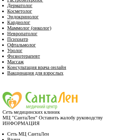
Дерматолог
Косметолог
Эндокринолог
Кардиолог
Маммолог (онколог)
Невропатолог
Пси­хи­атр
Офтальмолог
Уролог
Физиотерапевт
Массаж
Консультация врача онлайн
Вакцинация для взрослых
Сеть медицинских клиник
МЦ "СантаЛен"
Оставить жалобу руководству
ИНФОРМАЦИЯ
Сеть МЦ СантаЛен
Врачи