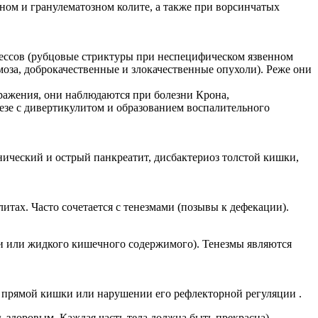
ном и гранулематозном колите, а также при ворсинчатых
ессов (рубцовые стриктуры при неспецифическом язвенном
моза, доброкачественные и злокачественные опухоли). Реже они
ражения, они наблюдаются при болезни Крона,
зе с дивертикулитом и образованием воспалительного
ический и острый панкреатит, дисбактериоз толстой кишки,
тах. Часто сочетается с тенезмами (позывы к дефекации).
ви или жидкого кишечного содержимого). Тенезмы являются
 прямой кишки или нарушении его рефлекторной регуляции .
вым. Каждая часть тела должна быть прекрасна)